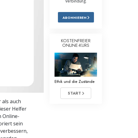
Verbindung.
Antworten auf das Drogenproblem
ABONNIEREN
Kinder
Werkzeuge für den Arbeitsplatz
KOSTENFREIER
ONLINE-KURS
Ethik und die Zustände
Die Ursache von Unterdrückung
Ermittlungen
Ethik und die Zustände
Grundlagen des Organisierens
START
Die Grundlagen von Public Relations
 als auch
ieser Helfer
Planziele und Ziele
 Online-
Die Technologie des Studierens
riert sein
 verbessern,
Kommunikation