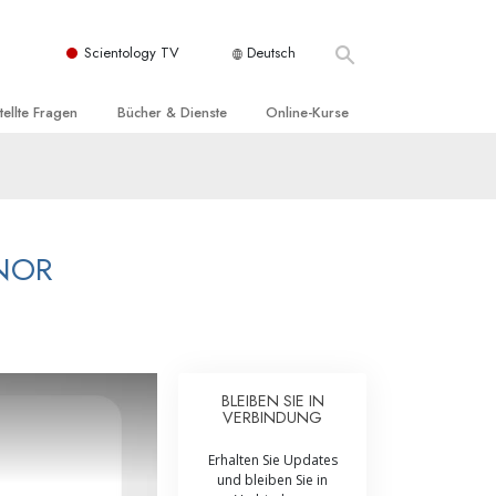
Scientology TV
Deutsch
tellte Fragen
Bücher & Dienste
Online-Kurse
nd und
nführende Bücher
Wie man Konflikte löst
nde Prinzipien
örbücher
Die Dynamiken des Daseins
einer Scientology Kirche
nführungsvorträge
Die Bestandteile des Verstehens
NOR
sation der Scientology
nführungsfilme
Lösungen für eine gefährliche Umwelt
nführende Dienste
Beistände bei Krankheiten und
Verletzungen
t für
BLEIBEN SIE IN
Integrität und Ehrlichkeit
VERBINDUNG
Rights
Ehe
Erhalten Sie Updates
und bleiben Sie in
liche
Die emotionelle Tonskala