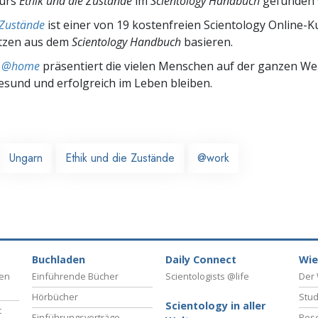
Kurs
Ethik und die Zustände
im
Scientology Handbuch
gefunden 
 Zustände
ist einer von 19 kostenfreien Scientology Online-K
tzen aus dem
Scientology Handbuch
basieren.
ts @home
präsentiert die vielen Menschen auf der ganzen Welt
gesund und erfolgreich im Leben bleiben.
Ungarn
Ethik und die Zustände
@work
Buchladen
Daily Connect
Wie
ben
Einführende Bücher
Scientologists @life
Der 
Hörbücher
Stud
Scientology in aller
t
Einführungsvorträge
Reso