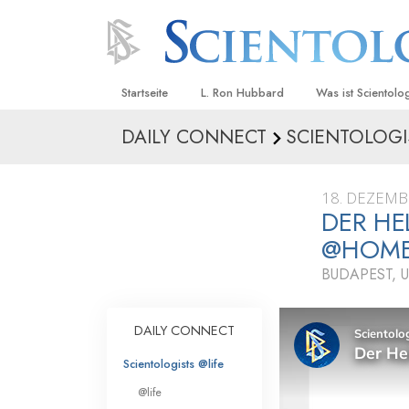
Startseite
L. Ron Hubbard
Was ist Scientolo
DAILY CONNECT
SCIENTOLOGI
Anschauungen un
Scientology Beke
Kodizes
18. DEZEMB
DER H
Was Scientologen
sagen
@HOM
Lernen Sie einen
BUDAPEST,
Innerhalb einer S
DAILY CONNECT
Die Grundprinzip
Scientologists @life
Eine Einführung in
@life