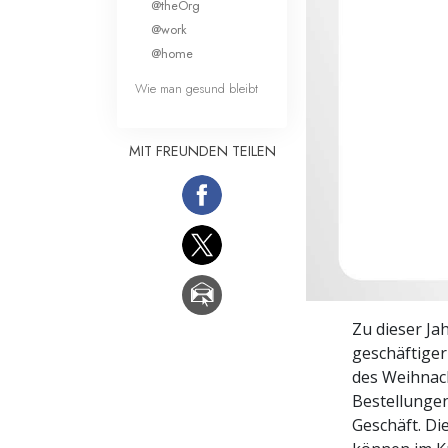
@theOrg
Liebe und Hass 
@work
@home
Wie man gesund bleibt
MIT FREUNDEN TEILEN
Zu dieser Ja
geschäftiger
des Weihnac
Bestellungen
Geschäft. D