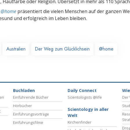
 Hautfarbe oder Religion. Übersetzt in mehr als 110 Sprach
ts @home
präsentiert die vielen Menschen auf der ganzen Welt
gesund und erfolgreich im Leben bleiben.
Australien
Der Weg zum Glücklichsein
@home
Buchladen
Daily Connect
Wie
ben
Einführende Bücher
Scientologists @life
Der 
Hörbücher
Stud
Scientology in aller
t
Einführungsvorträge
Reso
Welt
Stra
Kirchenfinder
Einführungsfilme
Drog