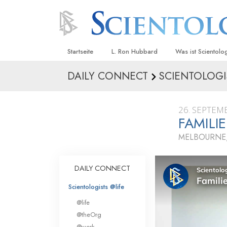
Startseite
L. Ron Hubbard
Was ist Scientolo
DAILY CONNECT
SCIENTOLOGI
Anschauungen un
Scientology Beke
Kodizes
26. SEPTEM
FAMILI
Was Scientologen
sagen
MELBOURNE,
Lernen Sie einen
DAILY CONNECT
Innerhalb einer S
Scientologists @life
Die Grundprinzip
@life
Eine Einführung in
@theOrg
@work