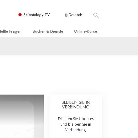
Scientology TV
Deutsch
tellte Fragen
Bücher & Dienste
Online-Kurse
nd und
nführende Bücher
Wie man Konflikte löst
nde Prinzipien
örbücher
Die Dynamiken des Daseins
einer Scientology Kirche
nführungsvorträge
Die Bestandteile des Verstehens
sation der Scientology
nführungsfilme
Lösungen für eine gefährliche Umwelt
nführende Dienste
Beistände bei Krankheiten und
Verletzungen
BLEIBEN SIE IN
VERBINDUNG
t für
Integrität und Ehrlichkeit
Erhalten Sie Updates
Rights
Ehe
und bleiben Sie in
Verbindung.
liche
Die emotionelle Tonskala