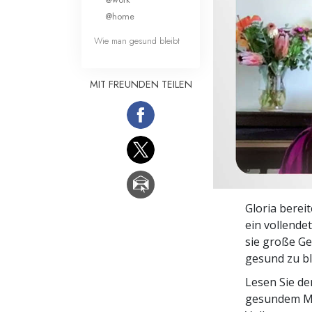
Liebe und Hass 
@home
Wie man gesund bleibt
MIT FREUNDEN TEILEN
Gloria berei
ein vollende
sie große Ge
gesund zu bl
Lesen Sie d
gesundem Me