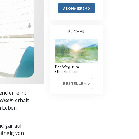
ABONNIEREN
Antworten auf das Drogenproblem
Kinder
BÜCHER
Werkzeuge für den Arbeitsplatz
Ethik und die Zustände
Die Ursache von Unterdrückung
Der Weg zum
Glücklichsein
Ermittlungen
BESTELLEN
Grundlagen des Organisierens
nd er lernt,
Die Grundlagen von Public Relations
chsein
erhält
im Leben
Planziele und Ziele
Die Technologie des Studierens
nd gar auf
hängig von
Kommunikation