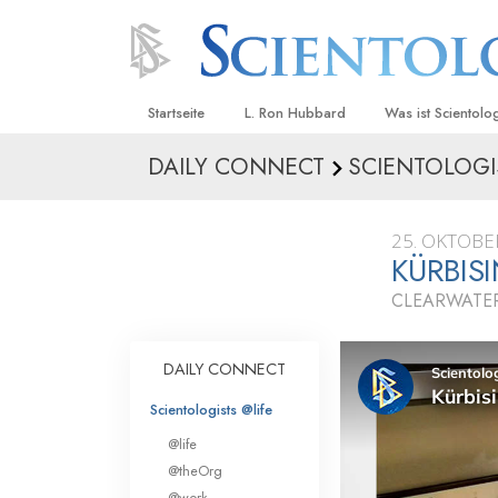
Startseite
L. Ron Hubbard
Was ist Scientolo
DAILY CONNECT
SCIENTOLOGI
Anschauungen un
Scientology Beke
Kodizes
25. OKTOBE
KÜRBIS
Was Scientologen
sagen
CLEARWATER
Lernen Sie einen
DAILY CONNECT
Innerhalb einer S
Scientologists @life
Die Grundprinzip
@life
Eine Einführung in
@theOrg
@work