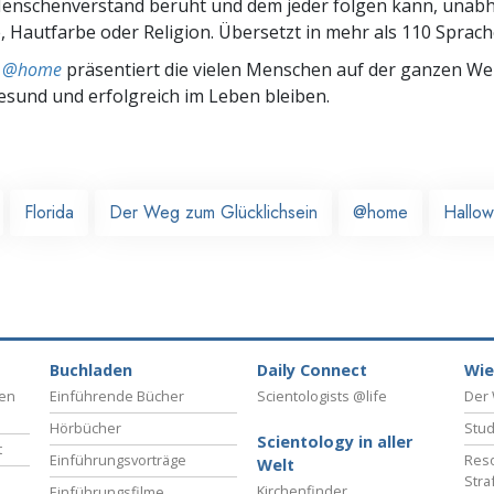
nschenverstand beruht und dem jeder folgen kann, unab
 Hautfarbe oder Religion. Übersetzt in mehr als 110 Sprach
ts @home
präsentiert die vielen Menschen auf der ganzen Welt
gesund und erfolgreich im Leben bleiben.
Florida
Der Weg zum Glücklichsein
@home
Hallo
Buchladen
Daily Connect
Wie
ben
Einführende Bücher
Scientologists @life
Der 
Hörbücher
Stud
Scientology in aller
t
Einführungsvorträge
Reso
Welt
Stra
Kirchenfinder
Einführungsfilme