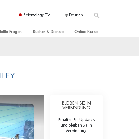
Scientology TV
Deutsch
tellte Fragen
Bücher & Dienste
Online-Kurse
nd und
nführende Bücher
Wie man Konflikte löst
nde Prinzipien
örbücher
Die Dynamiken des Daseins
einer Scientology Kirche
nführungsvorträge
Die Bestandteile des Verstehens
ILEY
sation der Scientology
nführungsfilme
Lösungen für eine gefährliche Umwelt
nführende Dienste
Beistände bei Krankheiten und
Verletzungen
BLEIBEN SIE IN
VERBINDUNG
t für
Integrität und Ehrlichkeit
Erhalten Sie Updates
Rights
Ehe
und bleiben Sie in
Verbindung.
liche
Die emotionelle Tonskala