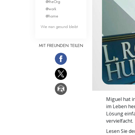
@theOrg
Liebe und Hass 
@work
@home
Wie man gesund bleibt
MIT FREUNDEN TEILEN
Miguel hat i
im Leben her
Lösung einfa
vervielfacht.
Lesen Sie d