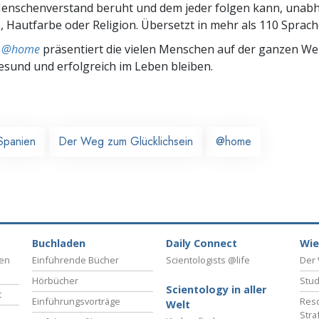
nschenverstand beruht und dem jeder folgen kann, unab
 Hautfarbe oder Religion. Übersetzt in mehr als 110 Sprach
ts @home
präsentiert die vielen Menschen auf der ganzen Welt
gesund und erfolgreich im Leben bleiben.
Spanien
Der Weg zum Glücklichsein
@home
Buchladen
Daily Connect
Wie
ben
Einführende Bücher
Scientologists @life
Der 
Hörbücher
Stud
Scientology in aller
t
Einführungsvorträge
Reso
Welt
Stra