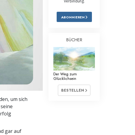
Verbindung.
Antworten auf das Drogenproblem
ABONNIEREN
Kinder
Werkzeuge für den Arbeitsplatz
BÜCHER
Ethik und die Zustände
Die Ursache von Unterdrückung
Ermittlungen
Der Weg zum
Glücklichsein
Grundlagen des Organisierens
BESTELLEN
Die Grundlagen von Public Relations
den, um sich
 seine
Planziele und Ziele
rfolg
Die Technologie des Studierens
nd gar auf
Kommunikation