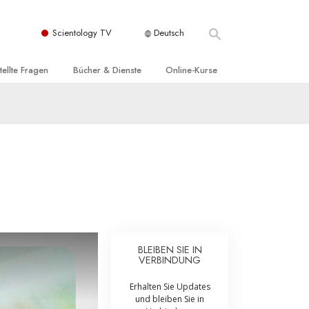
Scientology TV
Deutsch
tellte Fragen
Bücher & Dienste
Online-Kurse
nd und
nführende Bücher
Wie man Konflikte löst
nde Prinzipien
örbücher
Die Dynamiken des Daseins
einer Scientology Kirche
nführungsvorträge
Die Bestandteile des Verstehens
sation der Scientology
nführungsfilme
Lösungen für eine gefährliche Umwelt
nführende Dienste
Beistände bei Krankheiten und
Verletzungen
t für
BLEIBEN SIE IN
Integrität und Ehrlichkeit
VERBINDUNG
Rights
Ehe
Erhalten Sie Updates
und bleiben Sie in
liche
Die emotionelle Tonskala