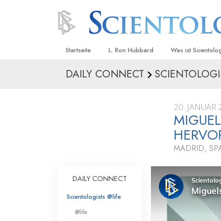
Startseite
L. Ron Hubbard
Was ist Scientolo
DAILY CONNECT
SCIENTOLOGI
Anschauungen un
Scientology Beke
Kodizes
20. JANUAR 
MIGUEL
Was Scientologen
sagen
HERVO
Lernen Sie einen
MADRID, SP
Innerhalb einer S
DAILY CONNECT
Die Grundprinzip
Scientologists @life
Eine Einführung in
@life