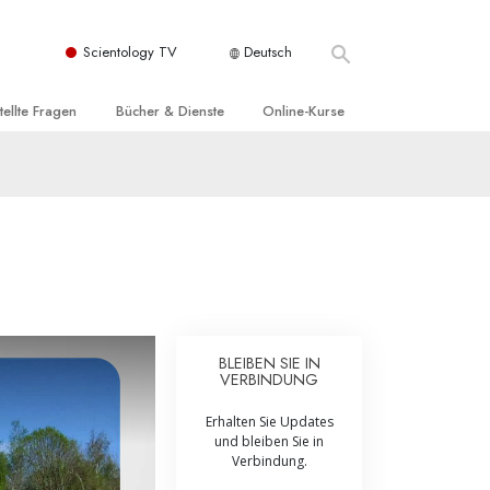
Scientology TV
Deutsch
tellte Fragen
Bücher & Dienste
Online-Kurse
nd und
nführende Bücher
Wie man Konflikte löst
nde Prinzipien
örbücher
Die Dynamiken des Daseins
einer Scientology Kirche
nführungsvorträge
Die Bestandteile des Verstehens
sation der Scientology
nführungsfilme
Lösungen für eine gefährliche Umwelt
nführende Dienste
Beistände bei Krankheiten und
Verletzungen
BLEIBEN SIE IN
VERBINDUNG
t für
Integrität und Ehrlichkeit
Erhalten Sie Updates
Rights
Ehe
und bleiben Sie in
Verbindung.
liche
Die emotionelle Tonskala