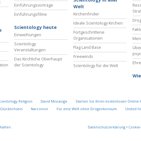
t
Einführungsvorträge
Reso
Welt
Stra
Kirchenfinder
Einführungsfilme
Drog
Ideale Scientology Kirchen
Scientology heute
Fakt
e
Fortgeschrittene
Einweihungen
Organisationen
Men
Scientology
Flag Land Base
Übe
Veranstaltungen
psyc
Freewinds
Das Kirchliche Oberhaupt
Ehre
tion
der Scientology
Scientology für die Welt
Wie
cientology Religion
David Miscavige
Starten Sie Ihren kostenlosen Online-
Glücklichsein
Narconon
Für eine Welt ohne Drogenkonsum
United f
halten.
Datenschutzerklärung
•
Cookie