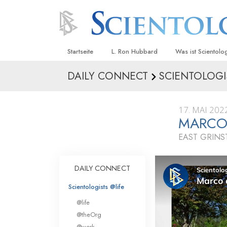
Startseite
L. Ron Hubbard
Was ist Scientolo
DAILY CONNECT
SCIENTOLOGI
Anschauungen un
Scientology Beke
Kodizes
17. MAI 202
MARCO 
Was Scientologen
sagen
EAST GRIN
Lernen Sie einen
DAILY CONNECT
Innerhalb einer S
Scientologists @life
Die Grundprinzip
@life
Eine Einführung in
@theOrg
@work