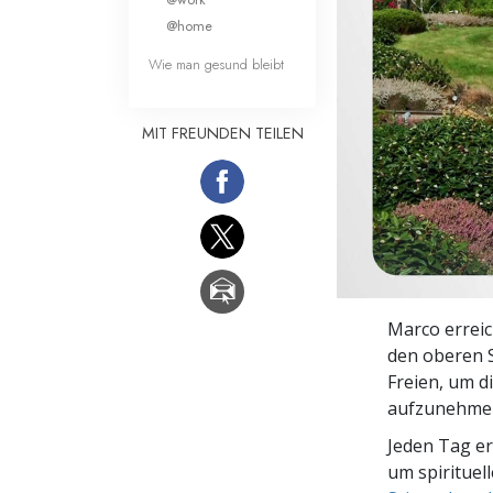
Liebe und Hass 
@home
Wie man gesund bleibt
MIT FREUNDEN TEILEN
Marco erreic
den oberen S
Freien, um d
aufzunehme
Jeden Tag e
um spirituel