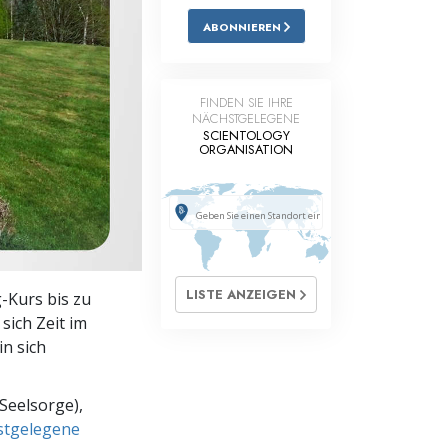
ABONNIEREN
Antworten auf das Drogenproblem
Kinder
FINDEN SIE IHRE
Werkzeuge für den Arbeitsplatz
NÄCHSTGELEGENE
SCIENTOLOGY
ORGANISATION
Ethik und die Zustände
Die Ursache von Unterdrückung
Ermittlungen
Grundlagen des Organisierens
LISTE ANZEIGEN
g-Kurs bis zu
Die Grundlagen von Public Relations
sich Zeit im
in sich
Planziele und Ziele
Die Technologie des Studierens
Seelsorge),
hstgelegene
Kommunikation