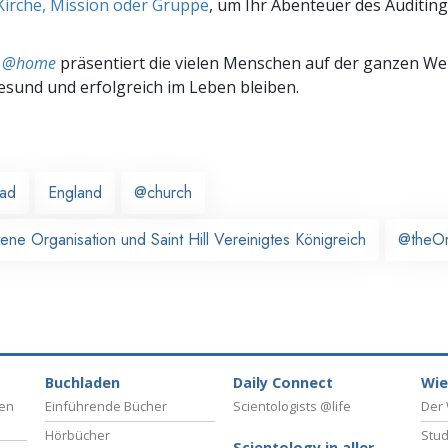
Kirche, Mission oder Gruppe
, um Ihr Abenteuer des Auditing
ts @home
präsentiert die vielen Menschen auf der ganzen Welt
gesund und erfolgreich im Leben bleiben.
ead
England
@church
tene Organisation und Saint Hill Vereinigtes Königreich
@theO
Buchladen
Daily Connect
Wie
ben
Einführende Bücher
Scientologists @life
Der 
Hörbücher
Stud
Scientology in aller