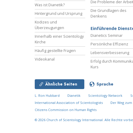
Die Probleme der Arbei
Was ist Dianetik?
Die Grundlagen des
Hintergrund und Ursprung
Denkens
Kodizes und
Überzeugungen
Einführende Dienst
Dianetics Seminar
Innerhalb einer Scientology
Kirche
Persönliche Effizienz
Häufig gestellte Fragen
Lebensverbesserung
Videokanal
Erfolg durch Kommunika
Kurs
Ähnliche Seiten
Sprache
L. Ron Hubbard
Dianetik
Scientology Network
S
International Association of Scientologists
Der Weg zum 
Citizens Commission on Human Rights
© 2026
Church of Scientology International.
Alle Rechte vorbe