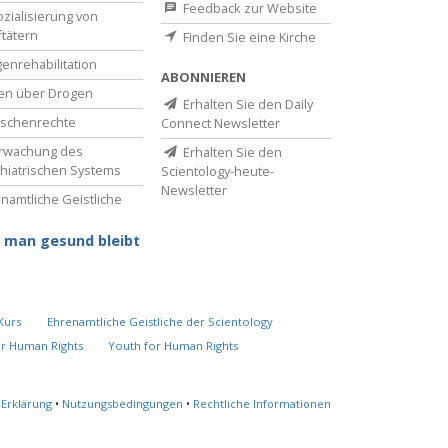
Feedback zur Website
zialisierung von
ftätern
Finden Sie eine Kirche
enrehabilitation
ABONNIEREN
en über Drogen
Erhalten Sie den Daily
schenrechte
Connect Newsletter
rwachung des
Erhalten Sie den
hiatrischen Systems
Scientology-heute-
Newsletter
namtliche Geistliche
 man gesund bleibt
Kurs
Ehrenamtliche Geistliche der Scientology
or Human Rights
Youth for Human Rights
-Erklärung
•
Nutzungsbedingungen
•
Rechtliche Informationen