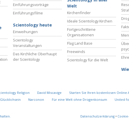
t
Einführungsvorträge
Reso
Welt
Stra
Kirchenfinder
Einführungsfilme
Drog
Ideale Scientology Kirchen
Scientology heute
Fakt
e
Fortgeschrittene
Einweihungen
Organisationen
Men
Scientology
Flag Land Base
Übe
Veranstaltungen
psyc
Freewinds
Das Kirchliche Oberhaupt
Ehre
tion
der Scientology
Scientology für die Welt
Wie
cientology Religion
David Miscavige
Starten Sie Ihren kostenlosen Online-
Glücklichsein
Narconon
Für eine Welt ohne Drogenkonsum
United f
halten.
Datenschutzerklärung
•
Cookie