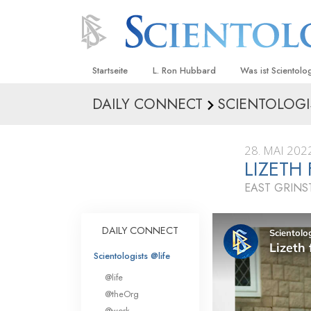
Startseite
L. Ron Hubbard
Was ist Scientolo
DAILY CONNECT
SCIENTOLOGI
Anschauungen un
Scientology Beke
Kodizes
28. MAI 202
LIZETH
Was Scientologen
sagen
EAST GRIN
Lernen Sie einen
DAILY CONNECT
Innerhalb einer S
Scientologists @life
Die Grundprinzip
@life
Eine Einführung in
@theOrg
@work