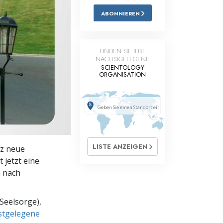
ABONNIEREN
Antworten auf das Drogenproblem
Kinder
FINDEN SIE IHRE
Werkzeuge für den Arbeitsplatz
NÄCHSTGELEGENE
SCIENTOLOGY
ORGANISATION
Ethik und die Zustände
Die Ursache von Unterdrückung
Ermittlungen
Grundlagen des Organisierens
LISTE ANZEIGEN
z neue
Die Grundlagen von Public Relations
 jetzt eine
n nach
Planziele und Ziele
Die Technologie des Studierens
Seelsorge),
hstgelegene
Kommunikation