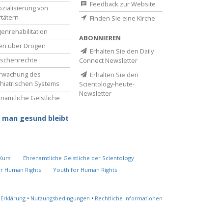
Feedback zur Website
zialisierung von
ftätern
Finden Sie eine Kirche
enrehabilitation
ABONNIEREN
en über Drogen
Erhalten Sie den Daily
schenrechte
Connect Newsletter
rwachung des
Erhalten Sie den
hiatrischen Systems
Scientology-heute-
Newsletter
namtliche Geistliche
 man gesund bleibt
Kurs
Ehrenamtliche Geistliche der Scientology
or Human Rights
Youth for Human Rights
-Erklärung
•
Nutzungsbedingungen
•
Rechtliche Informationen