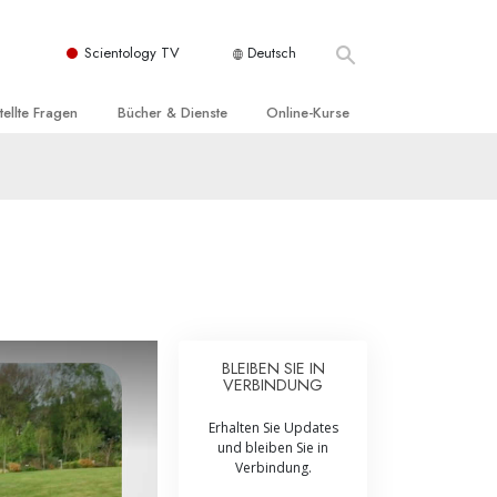
Scientology TV
Deutsch
tellte Fragen
Bücher & Dienste
Online-Kurse
nd und
nführende Bücher
Wie man Konflikte löst
nde Prinzipien
örbücher
Die Dynamiken des Daseins
einer Scientology Kirche
nführungsvorträge
Die Bestandteile des Verstehens
sation der Scientology
nführungsfilme
Lösungen für eine gefährliche Umwelt
nführende Dienste
Beistände bei Krankheiten und
Verletzungen
BLEIBEN SIE IN
VERBINDUNG
t für
Integrität und Ehrlichkeit
Erhalten Sie Updates
Rights
Ehe
und bleiben Sie in
Verbindung.
liche
Die emotionelle Tonskala