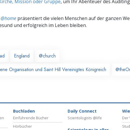
Kirche, Mission oder Gruppe
, um Ihr Abenteuer des Auditing
ts @home
präsentiert die vielen Menschen auf der ganzen Welt
gesund und erfolgreich im Leben bleiben.
ead
England
@church
tene Organisation und Saint Hill Vereinigtes Königreich
@theO
Buchladen
Daily Connect
Wie
ben
Einführende Bücher
Scientologists @life
Der 
Hörbücher
Stud
Scientology in aller