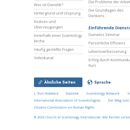
Die Probleme der Arbei
Was ist Dianetik?
Die Grundlagen des
Hintergrund und Ursprung
Denkens
Kodizes und
Überzeugungen
Einführende Dienst
Dianetics Seminar
Innerhalb einer Scientology
Kirche
Persönliche Effizienz
Häufig gestellte Fragen
Lebensverbesserung
Videokanal
Erfolg durch Kommunika
Kurs
Ähnliche Seiten
Sprache
L. Ron Hubbard
Dianetik
Scientology Network
S
International Association of Scientologists
Der Weg zum 
Citizens Commission on Human Rights
© 2026
Church of Scientology International.
Alle Rechte vorbe