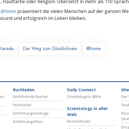
 Hautfarbe oder Religion. Übersetzt in mehr als 110 Sprach
ts @home
präsentiert die vielen Menschen auf der ganzen Welt
gesund und erfolgreich im Leben bleiben.
Kanada
Der Weg zum Glücklichsein
@home
Buchladen
Daily Connect
Wie
ben
Einführende Bücher
Scientologists @life
Der 
Hörbücher
Stud
Scientology in aller
t
Einführungsvorträge
Reso
Welt
Stra
Kirchenfinder
Einführungsfilme
Drog