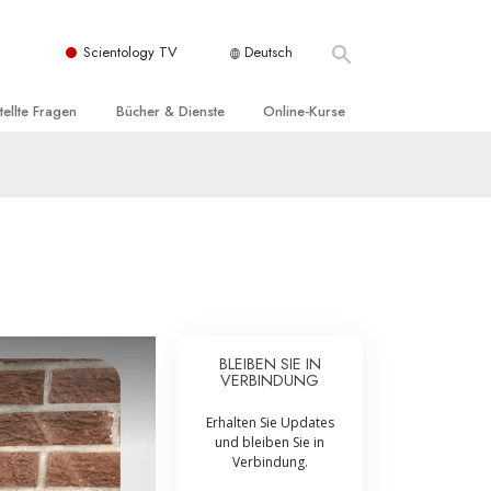
Scientology TV
Deutsch
tellte Fragen
Bücher & Dienste
Online-Kurse
nd und
nführende Bücher
Wie man Konflikte löst
nde Prinzipien
örbücher
Die Dynamiken des Daseins
einer Scientology Kirche
nführungsvorträge
Die Bestandteile des Verstehens
sation der Scientology
nführungsfilme
Lösungen für eine gefährliche Umwelt
nführende Dienste
Beistände bei Krankheiten und
Verletzungen
BLEIBEN SIE IN
VERBINDUNG
t für
Integrität und Ehrlichkeit
Erhalten Sie Updates
Rights
Ehe
und bleiben Sie in
Verbindung.
liche
Die emotionelle Tonskala