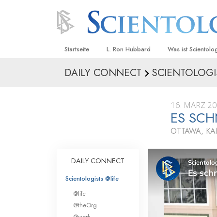
Startseite
L. Ron Hubbard
Was ist Scientolo
DAILY CONNECT
SCIENTOLOGI
Anschauungen un
Scientology Beke
Kodizes
16. MÄRZ 2
ES SCH
Was Scientologen
sagen
OTTAWA, K
Lernen Sie einen
DAILY CONNECT
Innerhalb einer S
Scientologists @life
Die Grundprinzip
@life
Eine Einführung in
@theOrg
@work