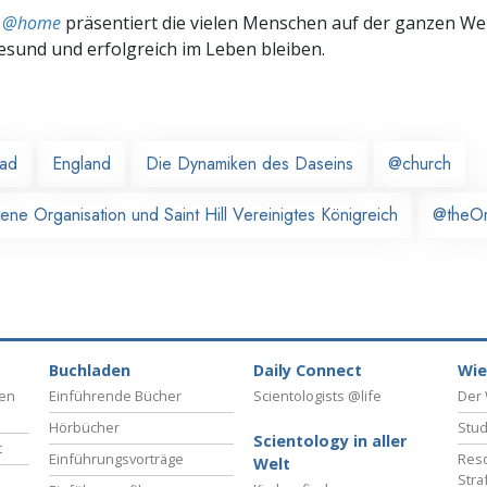
ts @home
präsentiert die vielen Menschen auf der ganzen Welt
gesund und erfolgreich im Leben bleiben.
ead
England
Die Dynamiken des Daseins
@church
tene Organisation und Saint Hill Vereinigtes Königreich
@theO
Buchladen
Daily Connect
Wie
ben
Einführende Bücher
Scientologists @life
Der 
Hörbücher
Stud
Scientology in aller
t
Einführungsvorträge
Reso
Welt
Stra