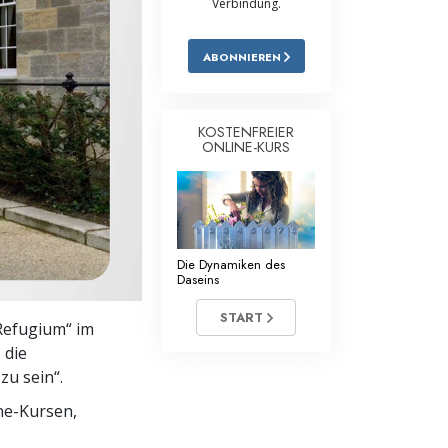
Verbindung.
Antworten auf das Drogenproblem
ABONNIEREN
Kinder
Werkzeuge für den Arbeitsplatz
KOSTENFREIER
ONLINE-KURS
Ethik und die Zustände
Die Ursache von Unterdrückung
Ermittlungen
Die Dynamiken des
Grundlagen des Organisierens
Daseins
Die Grundlagen von Public Relations
START
 Refugium“ im
 die
Planziele und Ziele
zu sein“.
Die Technologie des Studierens
ine-Kursen,
Kommunikation