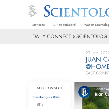
Startseite
L. Ron Hubbard
Was ist Scientolo
DAILY CONNECT
SCIENTOLOGI
Anschauungen un
Scientology Beke
Kodizes
27. MAI 202
JUAN C
Was Scientologen
sagen
@HOM
Lernen Sie einen
EAST GRIN
Innerhalb einer S
DAILY CONNECT
Die Grundprinzip
Scientologists @life
Eine Einführung in
@life