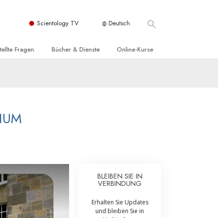
Scientology TV
Deutsch
tellte Fragen
Bücher & Dienste
Online-Kurse
nd und
nführende Bücher
Wie man Konflikte löst
nde Prinzipien
örbücher
Die Dynamiken des Daseins
einer Scientology Kirche
nführungsvorträge
Die Bestandteile des Verstehens
GIUM
sation der Scientology
nführungsfilme
Lösungen für eine gefährliche Umwelt
nführende Dienste
Beistände bei Krankheiten und
Verletzungen
t für
BLEIBEN SIE IN
Integrität und Ehrlichkeit
VERBINDUNG
Rights
Ehe
Erhalten Sie Updates
und bleiben Sie in
liche
Die emotionelle Tonskala