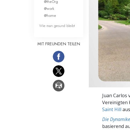
@theOrg
Liebe und Hass 
@work
@home
Wie man gesund bleibt
MIT FREUNDEN TEILEN
Juan Carlos 
Vereinigten 
Saint Hill
ausm
Die Dynamike
basierend a