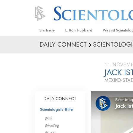
Startseite
L. Ron Hubbard
Was ist Scientolo
DAILY CONNECT
SCIENTOLOGI
Anschauungen un
Scientology Beke
Kodizes
11. NOVEMB
JACK I
Was Scientologen
sagen
MEXIKO-STAD
Lernen Sie einen
DAILY CONNECT
Innerhalb einer S
Scientologists @life
Die Grundprinzip
@life
Eine Einführung in
@theOrg
@work