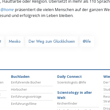
 Hautfarbe oder Religion. Übersetzt in mehr als 110 Sprach
ts @home
präsentiert die vielen Menschen auf der ganzen Welt
gesund und erfolgreich im Leben bleiben.
t
Mexiko
Der Weg zum Glücklichsein
@life
Buchladen
Daily Connect
Wie
ben
Einführende Bücher
Scientologists @life
Der 
Hörbücher
Stud
Scientology in aller
t
Einführungsvorträge
Reso
Welt
Stra
Kirchenfinder
Einführungsfilme
Drog