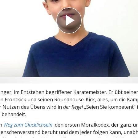
– Was ist Größe?
 junger, im Entstehen begriffener Karatemeister. Er übt seine
en Frontkick und seinen Roundhouse-Kick, alles, um die Ka
r Nutzen des Übens wird in
der Regel
„Seien Sie kompetent“
n behandelt.
en
Weg zum Glücklichsein
, den ersten Moralkodex, der ganz u
nschenverstand beruht und dem jeder folgen kann, unab