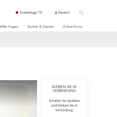
Scientology TV
Deutsch
tellte Fragen
Bücher & Dienste
Online-Kurse
nd und
nführende Bücher
Wie man Konflikte löst
nde Prinzipien
örbücher
Die Dynamiken des Daseins
einer Scientology Kirche
nführungsvorträge
Die Bestandteile des Verstehens
sation der Scientology
nführungsfilme
Lösungen für eine gefährliche Umwelt
nführende Dienste
Beistände bei Krankheiten und
Verletzungen
BLEIBEN SIE IN
VERBINDUNG
t für
Integrität und Ehrlichkeit
Erhalten Sie Updates
Rights
Ehe
und bleiben Sie in
Verbindung.
liche
Die emotionelle Tonskala