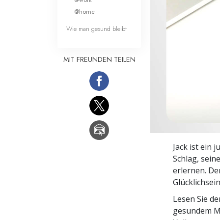
Liebe und Hass 
@home
Wie man gesund bleibt
MIT FREUNDEN TEILEN
Jack ist ein
Schlag, sein
erlernen. De
Glücklichsei
Lesen Sie d
gesundem Me