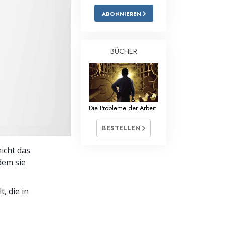
ABONNIEREN
Antworten auf das Drogenproblem
Kinder
BÜCHER
Werkzeuge für den Arbeitsplatz
Ethik und die Zustände
Die Ursache von Unterdrückung
Die Probleme der Arbeit
Ermittlungen
BESTELLEN
Grundlagen des Organisierens
icht das
Die Grundlagen von Public Relations
dem sie
Planziele und Ziele
, die in
Die Technologie des Studierens
Kommunikation