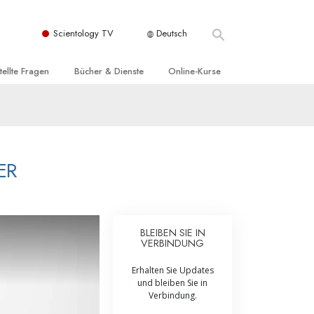
Scientology TV
Deutsch
tellte Fragen
Bücher & Dienste
Online-Kurse
nd und
nführende Bücher
Wie man Konflikte löst
nde Prinzipien
örbücher
Die Dynamiken des Daseins
einer Scientology Kirche
nführungsvorträge
Die Bestandteile des Verstehens
ER
sation der Scientology
nführungsfilme
Lösungen für eine gefährliche Umwelt
nführende Dienste
Beistände bei Krankheiten und
Verletzungen
BLEIBEN SIE IN
VERBINDUNG
t für
Integrität und Ehrlichkeit
Erhalten Sie Updates
Rights
Ehe
und bleiben Sie in
Verbindung.
liche
Die emotionelle Tonskala