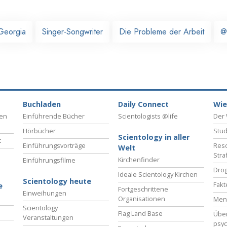
Georgia
Singer-Songwriter
Die Probleme der Arbeit
@
Buchladen
Daily Connect
Wie
ben
Einführende Bücher
Scientologists @life
Der 
Hörbücher
Stud
Scientology in aller
t
Einführungsvorträge
Reso
Welt
Stra
Kirchenfinder
Einführungsfilme
Drog
Ideale Scientology Kirchen
Scientology heute
Fakt
e
Fortgeschrittene
Einweihungen
Organisationen
Men
Scientology
Flag Land Base
Übe
Veranstaltungen
psyc