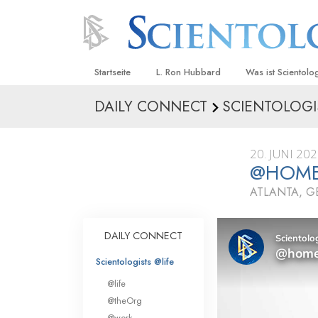
Startseite
L. Ron Hubbard
Was ist Scientolo
DAILY CONNECT
SCIENTOLOGI
Anschauungen un
Scientology Beke
Kodizes
20. JUNI 20
@HOME 
Was Scientologen
sagen
ATLANTA, G
Lernen Sie einen
DAILY CONNECT
Innerhalb einer S
Scientologists @life
Die Grundprinzip
@life
Eine Einführung in
@theOrg
@work