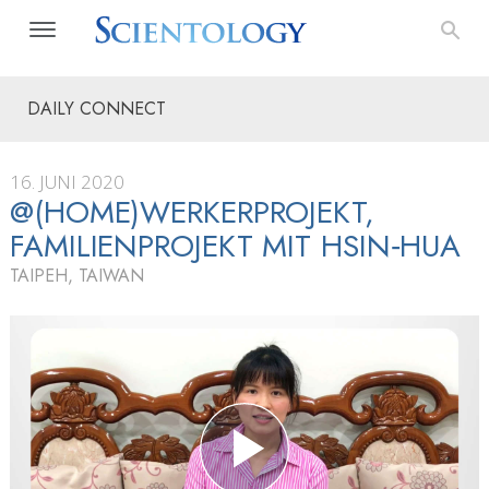
DAILY CONNECT
16. JUNI 2020
@(HOME)WER­KER­PRO­JEKT,
FAMILIEN­PRO­JEKT MIT HSIN‑HUA
TAIPEH, TAIWAN