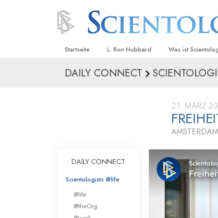
Startseite
L. Ron Hubbard
Was ist Scientolo
DAILY CONNECT
SCIENTOLOGI
Anschauungen un
Scientology Beke
Kodizes
21. MÄRZ 2
FREIHE
Was Scientologen
sagen
AMSTERDAM
Lernen Sie einen
DAILY CONNECT
Innerhalb einer S
Scientologists @life
Die Grundprinzip
@life
Eine Einführung in
@theOrg
@work