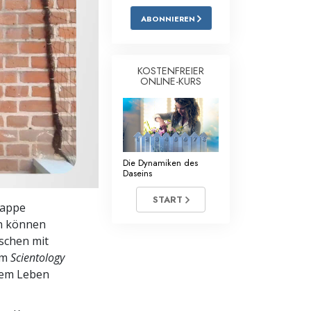
ABONNIEREN
Antworten auf das Drogenproblem
Kinder
KOSTENFREIER
Werkzeuge für den Arbeitsplatz
ONLINE-KURS
Ethik und die Zustände
Die Ursache von Unterdrückung
Die Dynamiken des
Ermittlungen
Daseins
Grundlagen des Organisierens
START
lappe
Die Grundlagen von Public Relations
en können
schen mit
Planziele und Ziele
im
Scientology
rem Leben
Die Technologie des Studierens
Kommunikation