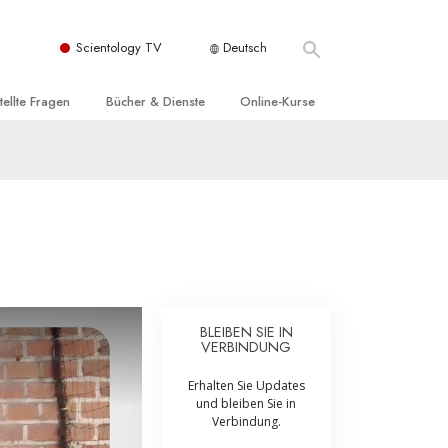
Scientology TV
Deutsch
tellte Fragen
Bücher & Dienste
Online-Kurse
nd und
nführende Bücher
Wie man Konflikte löst
nde Prinzipien
örbücher
Die Dynamiken des Daseins
einer Scientology Kirche
nführungsvorträge
Die Bestandteile des Verstehens
sation der Scientology
nführungsfilme
Lösungen für eine gefährliche Umwelt
nführende Dienste
Beistände bei Krankheiten und
Verletzungen
BLEIBEN SIE IN
VERBINDUNG
t für
Integrität und Ehrlichkeit
Erhalten Sie Updates
Rights
Ehe
und bleiben Sie in
Verbindung.
liche
Die emotionelle Tonskala