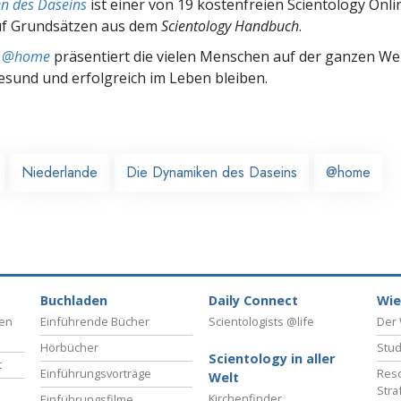
n des Daseins
ist einer von 19 kostenfreien Scientology Onl
uf Grundsätzen aus dem
Scientology Handbuch
.
ts @home
präsentiert die vielen Menschen auf der ganzen Welt
gesund und erfolgreich im Leben bleiben.
Niederlande
Die Dynamiken des Daseins
@home
Buchladen
Daily Connect
Wie
ben
Einführende Bücher
Scientologists @life
Der 
Hörbücher
Stud
Scientology in aller
t
Einführungsvorträge
Reso
Welt
Stra
Kirchenfinder
Einführungsfilme