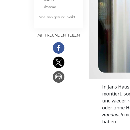
Liebe und Hass 
@home
Wie man gesund bleibt
MIT FREUNDEN TEILEN
In Jans Haus
montiert, s
und wieder 
oder ohne H
Handbuch
me
haben.