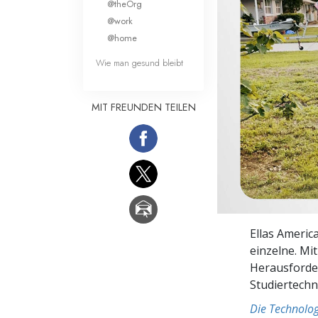
@theOrg
Liebe und Hass 
@work
@home
Wie man gesund bleibt
MIT FREUNDEN TEILEN
Ellas Americ
einzelne. Mi
Herausforder
Studiertech
Die Technolog