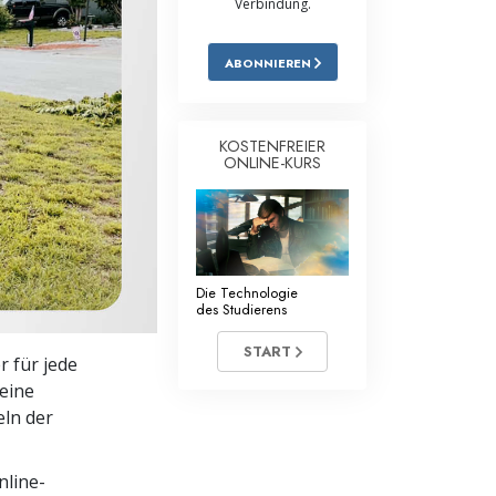
Verbindung.
Antworten auf das Drogenproblem
ABONNIEREN
Kinder
Werkzeuge für den Arbeitsplatz
KOSTENFREIER
ONLINE-KURS
Ethik und die Zustände
Die Ursache von Unterdrückung
Ermittlungen
Die Technologie
Grundlagen des Organisierens
des Studierens
Die Grundlagen von Public Relations
START
r für jede
 eine
Planziele und Ziele
eln der
Die Technologie des Studierens
nline-
Kommunikation