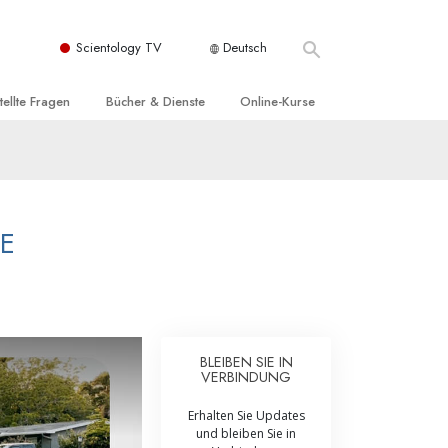
Scientology TV
Deutsch
tellte Fragen
Bücher & Dienste
Online-Kurse
nd und
nführende Bücher
Wie man Konflikte löst
nde Prinzipien
örbücher
Die Dynamiken des Daseins
einer Scientology Kirche
nführungsvorträge
Die Bestandteile des Verstehens
PE
sation der Scientology
nführungsfilme
Lösungen für eine gefährliche Umwelt
nführende Dienste
Beistände bei Krankheiten und
Verletzungen
t für
BLEIBEN SIE IN
Integrität und Ehrlichkeit
VERBINDUNG
Rights
Ehe
Erhalten Sie Updates
und bleiben Sie in
liche
Die emotionelle Tonskala