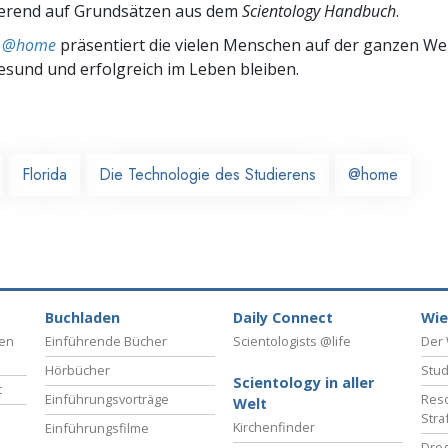
ierend auf Grundsätzen aus dem
Scientology Handbuch
.
ts @home
präsentiert die vielen Menschen auf der ganzen Welt
gesund und erfolgreich im Leben bleiben.
Florida
Die Technologie des Studierens
@home
Buchladen
Daily Connect
Wie
ben
Einführende Bücher
Scientologists @life
Der 
Hörbücher
Stud
Scientology in aller
t
Einführungsvorträge
Reso
Welt
Stra
Kirchenfinder
Einführungsfilme
Drog