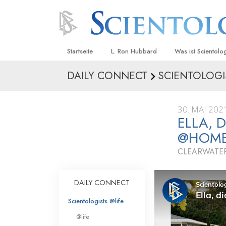
Startseite
L. Ron Hubbard
Was ist Scientolo
DAILY CONNECT
SCIENTOLOGI
Anschauungen un
Scientology Beke
Kodizes
30. MAI 202
ELLA, 
Was Scientologen
sagen
@HOM
Lernen Sie einen
CLEARWATER
Innerhalb einer S
DAILY CONNECT
Die Grundprinzip
Scientologists @life
Eine Einführung in
@life