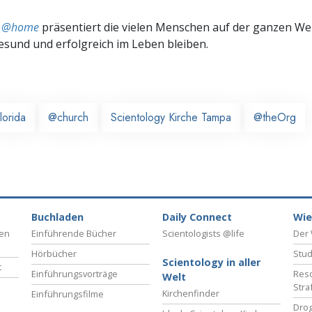
ts @home
präsentiert die vielen Menschen auf der ganzen Welt
gesund und erfolgreich im Leben bleiben.
lorida
@church
Scientology Kirche Tampa
@theOrg
Buchladen
Daily Connect
Wie
ben
Einführende Bücher
Scientologists @life
Der 
Hörbücher
Stud
Scientology in aller
t
Einführungsvorträge
Reso
Welt
Stra
Kirchenfinder
Einführungsfilme
Drog