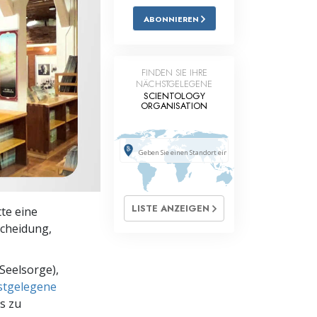
ABONNIEREN
Antworten auf das Drogenproblem
Kinder
FINDEN SIE IHRE
Werkzeuge für den Arbeitsplatz
NÄCHSTGELEGENE
SCIENTOLOGY
ORGANISATION
Ethik und die Zustände
Die Ursache von Unterdrückung
Ermittlungen
Grundlagen des Organisierens
LISTE ANZEIGEN
tte eine
Die Grundlagen von Public Relations
scheidung,
Planziele und Ziele
Seelsorge),
Die Technologie des Studierens
hstgelegene
s zu
Kommunikation