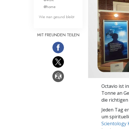
Liebe und Hass 
@home
Wie man gesund bleibt
MIT FREUNDEN TEILEN
Octavio ist i
Tonne an Gew
die richtigen
Jeden Tag e
um spirituel
Scientology 