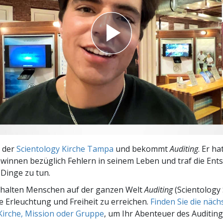
– Was ist Größe?
n der
Scientology Kirche Tampa
und bekommt
Auditing
. Er ha
innen bezüglich Fehlern in seinem Leben und traf die Ent
 Dinge zu tun.
rhalten Menschen auf der ganzen Welt
Auditing
(Scientology 
le Erleuchtung und Freiheit zu erreichen.
Finden Sie die näc
Kirche, Mission oder Gruppe
, um Ihr Abenteuer des Auditing