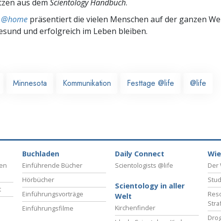
tzen aus dem
Scientology Handbuch
.
ts @home
präsentiert die vielen Menschen auf der ganzen Welt
gesund und erfolgreich im Leben bleiben.
Minnesota
Kommunikation
Festtage @life
@life
Buchladen
Daily Connect
Wie
ben
Einführende Bücher
Scientologists @life
Der 
Hörbücher
Stud
Scientology in aller
t
Einführungsvorträge
Reso
Welt
Stra
Kirchenfinder
Einführungsfilme
Drog