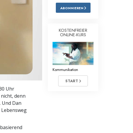
ABONNIEREN
Antworten auf das Drogenproblem
Kinder
KOSTENFREIER
Werkzeuge für den Arbeitsplatz
ONLINE-KURS
Ethik und die Zustände
Die Ursache von Unterdrückung
Kommunikation
Ermittlungen
START
Grundlagen des Organisierens
30 Uhr
Die Grundlagen von Public Relations
 nicht, denn
. Und Dan
Planziele und Ziele
en Lebensweg
Die Technologie des Studierens
 basierend
Kommunikation