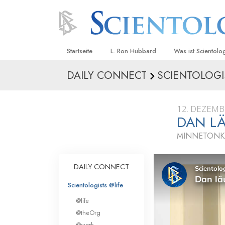
Startseite
L. Ron Hubbard
Was ist Scientolo
DAILY CONNECT
SCIENTOLOGI
Anschauungen un
Scientology Beke
Kodizes
12. DEZEMB
DAN L
Was Scientologen
sagen
MINNETONK
Lernen Sie einen
DAILY CONNECT
Innerhalb einer S
Scientologists @life
Die Grundprinzip
@life
Eine Einführung in
@theOrg
@work