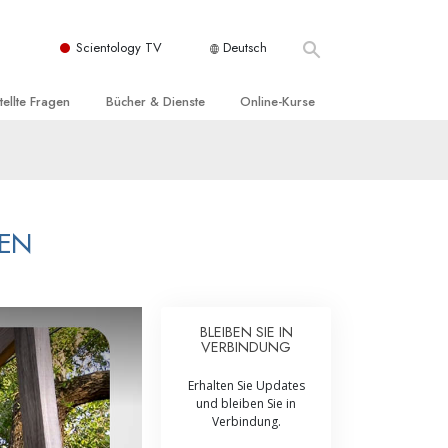
Scientology TV
Deutsch
tellte Fragen
Bücher & Dienste
Online-Kurse
nd und
nführende Bücher
Wie man Konflikte löst
nde Prinzipien
örbücher
Die Dynamiken des Daseins
einer Scientology Kirche
nführungsvorträge
Die Bestandteile des Verstehens
DEN
sation der Scientology
nführungsfilme
Lösungen für eine gefährliche Umwelt
nführende Dienste
Beistände bei Krankheiten und
Verletzungen
BLEIBEN SIE IN
VERBINDUNG
t für
Integrität und Ehrlichkeit
Erhalten Sie Updates
Rights
Ehe
und bleiben Sie in
Verbindung.
liche
Die emotionelle Tonskala