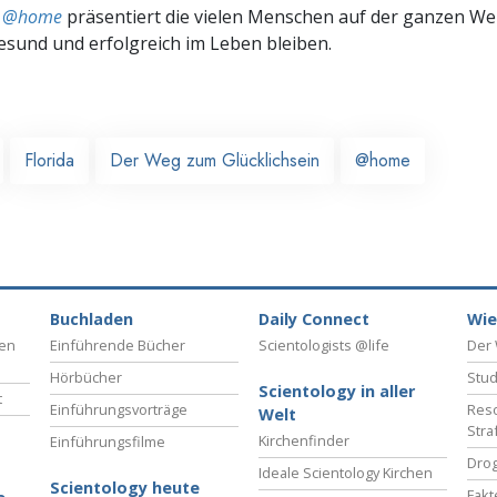
ts @home
präsentiert die vielen Menschen auf der ganzen Welt
gesund und erfolgreich im Leben bleiben.
Florida
Der Weg zum Glücklichsein
@home
Buchladen
Daily Connect
Wie
ben
Einführende Bücher
Scientologists @life
Der 
Hörbücher
Stud
Scientology in aller
t
Einführungsvorträge
Reso
Welt
Stra
Kirchenfinder
Einführungsfilme
Drog
Ideale Scientology Kirchen
Scientology heute
Fakt