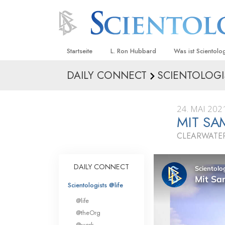
Startseite
L. Ron Hubbard
Was ist Scientolo
DAILY CONNECT
SCIENTOLOGI
Anschauungen un
Scientology Beke
Kodizes
24. MAI 202
MIT S
Was Scientologen
sagen
CLEARWATER
Lernen Sie einen
DAILY CONNECT
Innerhalb einer S
Scientologists @life
Die Grundprinzip
@life
Eine Einführung in
@theOrg
@work