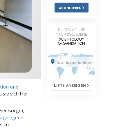
ABONNIEREN
Antworten auf das Drogenproblem
Kinder
FINDEN SIE IHRE
Werkzeuge für den Arbeitsplatz
NÄCHSTGELEGENE
SCIENTOLOGY
ORGANISATION
Ethik und die Zustände
Die Ursache von Unterdrückung
Ermittlungen
Grundlagen des Organisierens
LISTE ANZEIGEN
tion und
Die Grundlagen von Public Relations
sie sich frei
Planziele und Ziele
Seelsorge),
Die Technologie des Studierens
hstgelegene
s zu
Kommunikation