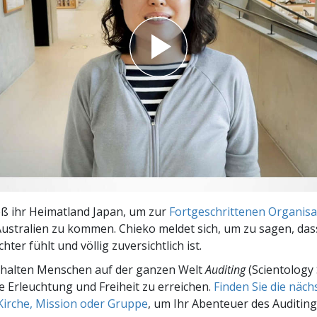
– Was ist Größe?
eß ihr Heimatland Japan, um zur
Fortgeschrittenen Organisa
Australien zu kommen. Chieko meldet sich, um zu sagen, dass 
ichter fühlt und völlig zuversichtlich ist.
rhalten Menschen auf der ganzen Welt
Auditing
(Scientology 
le Erleuchtung und Freiheit zu erreichen.
Finden Sie die näc
Kirche, Mission oder Gruppe
, um Ihr Abenteuer des Auditing