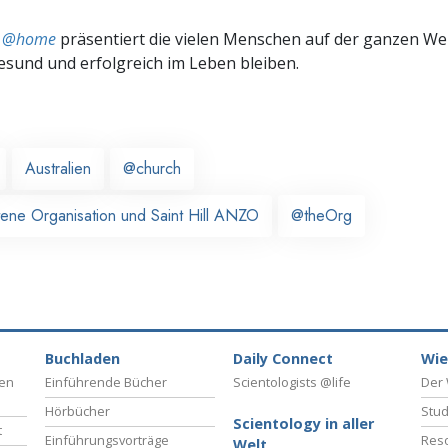
ts @home
präsentiert die vielen Menschen auf der ganzen Welt
gesund und erfolgreich im Leben bleiben.
Australien
@church
ttene Organisation und Saint Hill ANZO
@theOrg
Buchladen
Daily Connect
Wie
ben
Einführende Bücher
Scientologists @life
Der 
Hörbücher
Stud
Scientology in aller
t
Einführungsvorträge
Reso
Welt