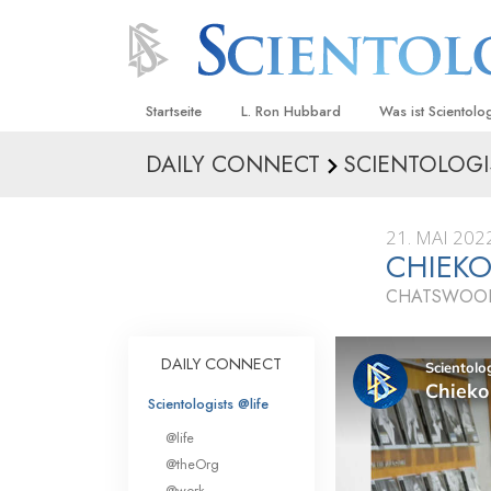
Startseite
L. Ron Hubbard
Was ist Scientolo
DAILY CONNECT
SCIENTOLOGI
Anschauungen un
Scientology Beke
Kodizes
21. MAI 202
CHIEK
Was Scientologen
sagen
CHATSWOOD
Lernen Sie einen
DAILY CONNECT
Innerhalb einer S
Scientologists @life
Die Grundprinzip
@life
Eine Einführung in
@theOrg
@work