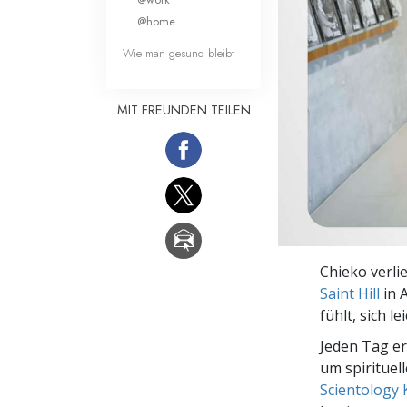
Liebe und Hass 
@home
Wie man gesund bleibt
MIT FREUNDEN TEILEN
Chieko verli
Saint Hill
in 
fühlt, sich le
Jeden Tag e
um spirituel
Scientology 