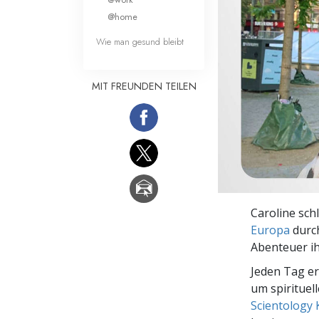
Liebe und Hass 
@home
Wie man gesund bleibt
MIT FREUNDEN TEILEN
Caroline sch
Europa
durch
Abenteuer i
Jeden Tag e
um spirituel
Scientology 