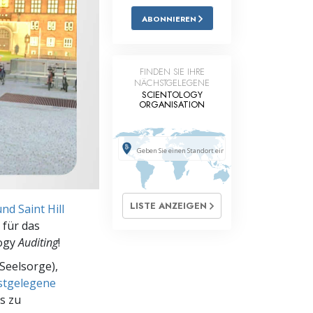
ABONNIEREN
Antworten auf das Drogenproblem
Kinder
FINDEN SIE IHRE
Werkzeuge für den Arbeitsplatz
NÄCHSTGELEGENE
SCIENTOLOGY
ORGANISATION
Ethik und die Zustände
Die Ursache von Unterdrückung
Ermittlungen
Grundlagen des Organisierens
LISTE ANZEIGEN
nd Saint Hill
Die Grundlagen von Public Relations
 für das
logy
Auditing
!
Planziele und Ziele
Seelsorge),
Die Technologie des Studierens
hstgelegene
s zu
Kommunikation