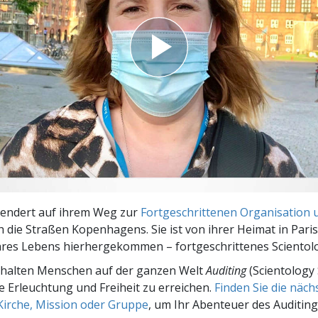
– Was ist Größe?
lendert auf ihrem Weg zur
Fortgeschrittenen Organisation u
 die Straßen Kopenhagens. Sie ist von ihrer Heimat in Paris
hres Lebens hierhergekommen – fortgeschrittenes Sciento
rhalten Menschen auf der ganzen Welt
Auditing
(Scientology 
le Erleuchtung und Freiheit zu erreichen.
Finden Sie die näc
Kirche, Mission oder Gruppe
, um Ihr Abenteuer des Auditing