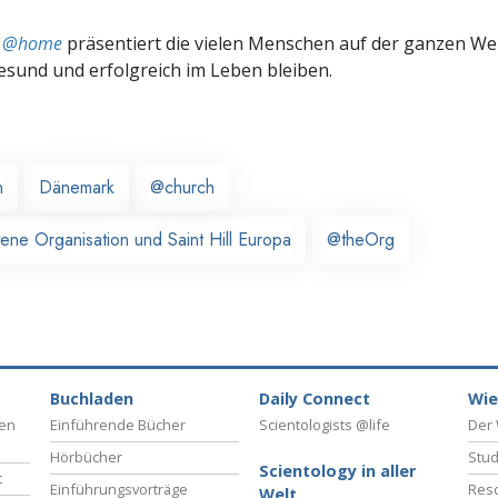
ts @home
präsentiert die vielen Menschen auf der ganzen Welt
gesund und erfolgreich im Leben bleiben.
n
Dänemark
@church
tene Organisation und Saint Hill Europa
@theOrg
Buchladen
Daily Connect
Wie
ben
Einführende Bücher
Scientologists @life
Der 
Hörbücher
Stud
Scientology in aller
t
Einführungsvorträge
Reso
Welt