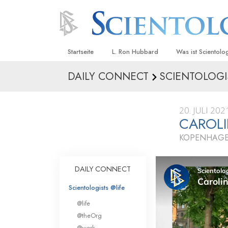
Startseite
L. Ron Hubbard
Was ist Scientolo
DAILY CONNECT
SCIENTOLOGI
Anschauungen un
Scientology Beke
Kodizes
20. JULI 202
CAROL
Was Scientologen
sagen
KOPENHAGE
Lernen Sie einen
DAILY CONNECT
Innerhalb einer S
Scientologists @life
Die Grundprinzip
@life
Eine Einführung in
@theOrg
@work