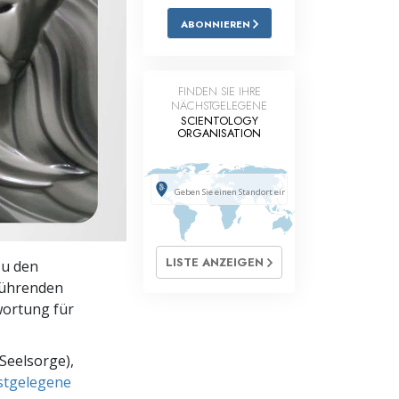
ABONNIEREN
Antworten auf das Drogenproblem
Kinder
FINDEN SIE IHRE
Werkzeuge für den Arbeitsplatz
NÄCHSTGELEGENE
SCIENTOLOGY
ORGANISATION
Ethik und die Zustände
Die Ursache von Unterdrückung
Ermittlungen
Grundlagen des Organisierens
LISTE ANZEIGEN
zu den
Die Grundlagen von Public Relations
 führenden
wortung für
Planziele und Ziele
Die Technologie des Studierens
Seelsorge),
hstgelegene
Kommunikation