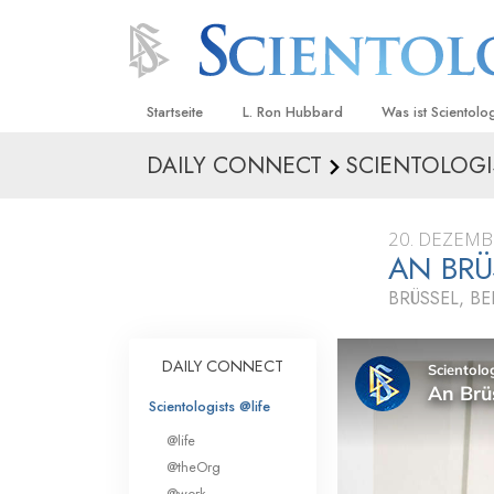
Startseite
L. Ron Hubbard
Was ist Scientolo
DAILY CONNECT
SCIENTOLOGI
Anschauungen un
Scientology Beke
Kodizes
20. DEZEMB
AN BRÜ
Was Scientologen
sagen
BRÜSSEL, B
Lernen Sie einen
DAILY CONNECT
Innerhalb einer S
Scientologists @life
Die Grundprinzip
@life
Eine Einführung in
@theOrg
@work