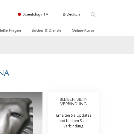
Scientology TV
Deutsch
tellte Fragen
Bücher & Dienste
Online-Kurse
nd und
nführende Bücher
Wie man Konflikte löst
nde Prinzipien
örbücher
Die Dynamiken des Daseins
einer Scientology Kirche
nführungsvorträge
Die Bestandteile des Verstehens
NA
sation der Scientology
nführungsfilme
Lösungen für eine gefährliche Umwelt
nführende Dienste
Beistände bei Krankheiten und
Verletzungen
BLEIBEN SIE IN
VERBINDUNG
t für
Integrität und Ehrlichkeit
Erhalten Sie Updates
Rights
Ehe
und bleiben Sie in
Verbindung.
liche
Die emotionelle Tonskala