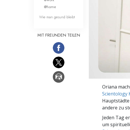
Liebe und Hass 
@home
Wie man gesund bleibt
MIT FREUNDEN TEILEN
Oriana macht
Scientology 
Hauptstädte 
andere zu st
Jeden Tag e
um spirituel