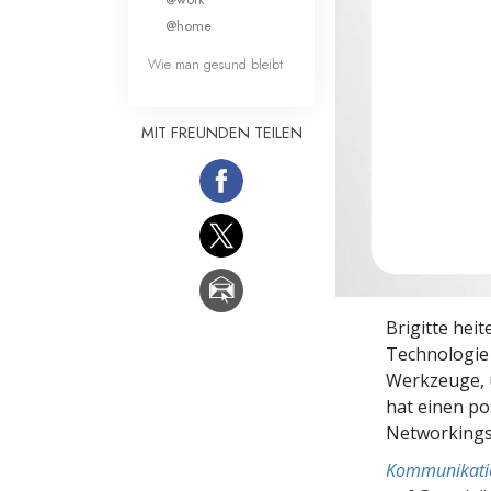
Liebe und Hass 
@home
Wie man gesund bleibt
MIT FREUNDEN TEILEN
Brigitte hei
Technologie 
Werkzeuge, u
hat einen pos
Networkings
Kommunikati