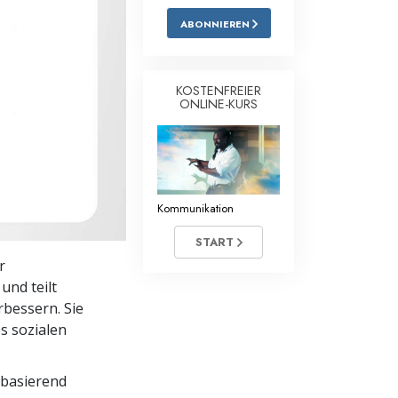
ABONNIEREN
Antworten auf das Drogenproblem
Kinder
KOSTENFREIER
Werkzeuge für den Arbeitsplatz
ONLINE-KURS
Ethik und die Zustände
Die Ursache von Unterdrückung
Kommunikation
Ermittlungen
START
Grundlagen des Organisierens
r
Die Grundlagen von Public Relations
und teilt
bessern. Sie
Planziele und Ziele
es sozialen
Die Technologie des Studierens
 basierend
Kommunikation