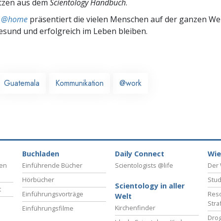
tzen aus dem
Scientology Handbuch
.
ts @home
präsentiert die vielen Menschen auf der ganzen Welt
gesund und erfolgreich im Leben bleiben.
Guatemala
Kommunikation
@work
Buchladen
Daily Connect
Wie
ben
Einführende Bücher
Scientologists @life
Der 
Hörbücher
Stud
Scientology in aller
t
Einführungsvorträge
Reso
Welt
Stra
Kirchenfinder
Einführungsfilme
Drog