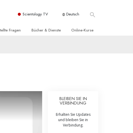
Scientology TV
Deutsch
tellte Fragen
Bücher & Dienste
Online-Kurse
nd und
nführende Bücher
Wie man Konflikte löst
nde Prinzipien
örbücher
Die Dynamiken des Daseins
einer Scientology Kirche
nführungsvorträge
Die Bestandteile des Verstehens
sation der Scientology
nführungsfilme
Lösungen für eine gefährliche Umwelt
nführende Dienste
Beistände bei Krankheiten und
Verletzungen
BLEIBEN SIE IN
VERBINDUNG
t für
Integrität und Ehrlichkeit
Erhalten Sie Updates
Rights
Ehe
und bleiben Sie in
Verbindung.
liche
Die emotionelle Tonskala