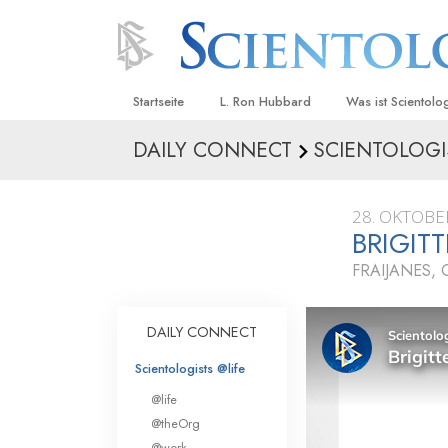
Startseite
L. Ron Hubbard
Was ist Scientolo
DAILY CONNECT
SCIENTOLOGI
Anschauungen un
Scientology Beke
Kodizes
28. OKTOBE
BRIGIT
Was Scientologen
sagen
FRAIJANES,
Lernen Sie einen
DAILY CONNECT
Innerhalb einer S
Scientologists @life
Die Grundprinzip
@life
Eine Einführung in
@theOrg
@work