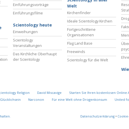
t
Einführungsvorträge
Reso
Welt
Stra
Kirchenfinder
Einführungsfilme
Drog
Ideale Scientology Kirchen
Scientology heute
Fakt
e
Fortgeschrittene
Einweihungen
Organisationen
Men
Scientology
Flag Land Base
Übe
Veranstaltungen
psyc
Freewinds
Das Kirchliche Oberhaupt
Ehre
tion
der Scientology
Scientology für die Welt
Wie
cientology Religion
David Miscavige
Starten Sie Ihren kostenlosen Online-
Glücklichsein
Narconon
Für eine Welt ohne Drogenkonsum
United f
halten.
Datenschutzerklärung
•
Cookie