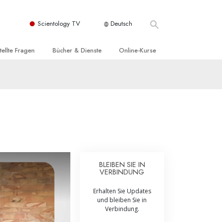
Scientology TV
Deutsch
tellte Fragen
Bücher & Dienste
Online-Kurse
nd und
nführende Bücher
Wie man Konflikte löst
nde Prinzipien
örbücher
Die Dynamiken des Daseins
einer Scientology Kirche
nführungsvorträge
Die Bestandteile des Verstehens
sation der Scientology
nführungsfilme
Lösungen für eine gefährliche Umwelt
nführende Dienste
Beistände bei Krankheiten und
Verletzungen
BLEIBEN SIE IN
VERBINDUNG
t für
Integrität und Ehrlichkeit
Erhalten Sie Updates
Rights
Ehe
und bleiben Sie in
Verbindung.
liche
Die emotionelle Tonskala