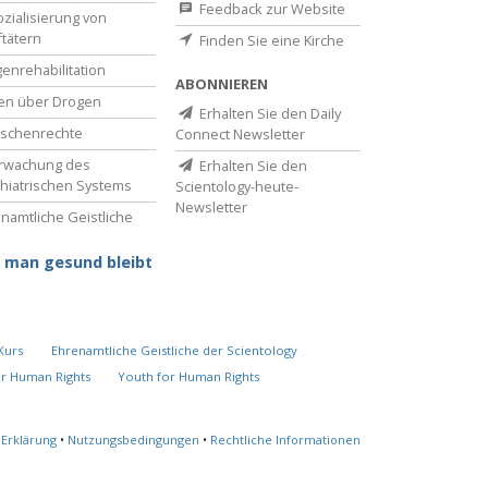
Feedback zur Website
zialisierung von
ftätern
Finden Sie eine Kirche
enrehabilitation
ABONNIEREN
en über Drogen
Erhalten Sie den Daily
schenrechte
Connect Newsletter
rwachung des
Erhalten Sie den
hiatrischen Systems
Scientology-heute-
Newsletter
namtliche Geistliche
 man gesund bleibt
Kurs
Ehrenamtliche Geistliche der Scientology
or Human Rights
Youth for Human Rights
-Erklärung
•
Nutzungsbedingungen
•
Rechtliche Informationen