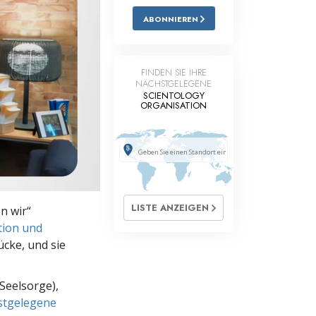
ABONNIEREN
Antworten auf das Drogenproblem
Kinder
FINDEN SIE IHRE
Werkzeuge für den Arbeitsplatz
NÄCHSTGELEGENE
SCIENTOLOGY
ORGANISATION
Ethik und die Zustände
Die Ursache von Unterdrückung
Ermittlungen
Grundlagen des Organisierens
LISTE ANZEIGEN
n wir“
Die Grundlagen von Public Relations
tion und
ücke, und sie
Planziele und Ziele
Die Technologie des Studierens
Seelsorge),
hstgelegene
Kommunikation