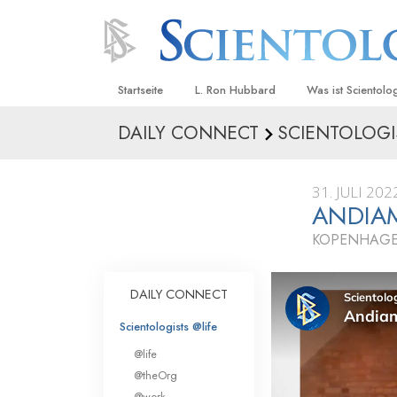
Startseite
L. Ron Hubbard
Was ist Scientolo
DAILY CONNECT
SCIENTOLOGI
Anschauungen un
Scientology Beke
Kodizes
31. JULI 202
ANDIA
Was Scientologen
sagen
KOPENHAGE
Lernen Sie einen
DAILY CONNECT
Innerhalb einer S
Scientologists @life
Die Grundprinzip
@life
Eine Einführung in
@theOrg
@work