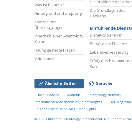
Die Probleme der Arbei
Was ist Dianetik?
Die Grundlagen des
Hintergrund und Ursprung
Denkens
Kodizes und
Überzeugungen
Einführende Dienst
Dianetics Seminar
Innerhalb einer Scientology
Kirche
Persönliche Effizienz
Häufig gestellte Fragen
Lebensverbesserung
Videokanal
Erfolg durch Kommunika
Kurs
Ähnliche Seiten
Sprache
L. Ron Hubbard
Dianetik
Scientology Network
S
International Association of Scientologists
Der Weg zum 
Citizens Commission on Human Rights
© 2026
Church of Scientology International.
Alle Rechte vorbe