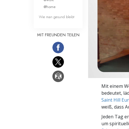
Liebe und Hass 
@home
Wie man gesund bleibt
MIT FREUNDEN TEILEN
Mit einem Wo
bedeutet, läd
Saint Hill Eu
weiß, dass A
Jeden Tag e
um spirituel