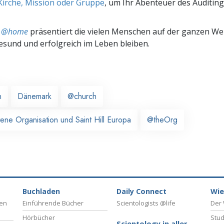
Kirche, Mission oder Gruppe
, um Ihr Abenteuer des Auditing
ts @home
präsentiert die vielen Menschen auf der ganzen Welt
gesund und erfolgreich im Leben bleiben.
n
Dänemark
@church
tene Organisation und Saint Hill Europa
@theOrg
Buchladen
Daily Connect
Wie
ben
Einführende Bücher
Scientologists @life
Der 
Hörbücher
Stud
Scientology in aller