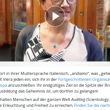
– Was ist Größe?
rt in ihrer Muttersprache Italienisch, „andiamo“, was „gehe
t Viera jeden ein, sich ihr in der
Fortgeschrittenen Organisa
ropa
anzuschließen. Ihr endgültiges Ziel ist die Spitze der Br
usbildung das Geheimnis ist, um dorthin zu gelangen!
rhalten Menschen auf der ganzen Welt
Auditing
(Scientology 
le Erleuchtung und Freiheit zu erreichen.
Finden Sie die näc