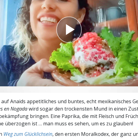
– Was ist Größe?
k auf Anaids appetitliches und buntes, echt mexikanisches Ge
es en Nogada
wird sogar den trockensten Mund in einen Zus
kämpfung bringen. Eine Paprika, die mit Fleisch und Früch
e überzogen ist … man muss es sehen, um es zu glauben!
en
Weg zum Glücklichsein
, den ersten Moralkodex, der ganz u