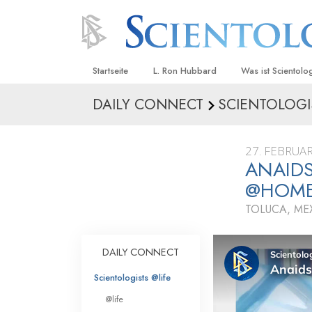
Startseite
L. Ron Hubbard
Was ist Scientolo
DAILY CONNECT
SCIENTOLOGI
Anschauungen un
Scientology Beke
Kodizes
27. FEBRUA
ANAIDS
Was Scientologen
sagen
@HOM
Lernen Sie einen
TOLUCA, ME
Innerhalb einer S
DAILY CONNECT
Die Grundprinzip
Scientologists @life
Eine Einführung in
@life