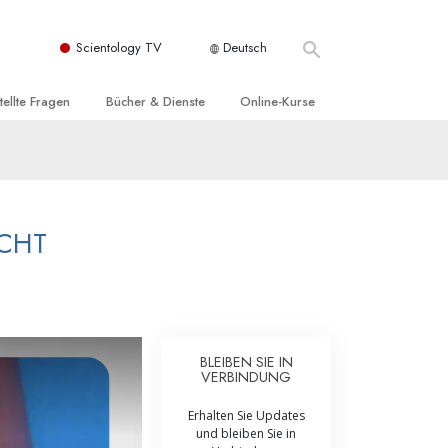
Scientology TV
Deutsch
tellte Fragen
Bücher & Dienste
Online-Kurse
nd und
nführende Bücher
Wie man Konflikte löst
nde Prinzipien
örbücher
Die Dynamiken des Daseins
einer Scientology Kirche
nführungsvorträge
Die Bestandteile des Verstehens
ICHT
sation der Scientology
nführungsfilme
Lösungen für eine gefährliche Umwelt
nführende Dienste
Beistände bei Krankheiten und
Verletzungen
t für
BLEIBEN SIE IN
Integrität und Ehrlichkeit
VERBINDUNG
Rights
Ehe
Erhalten Sie Updates
und bleiben Sie in
liche
Die emotionelle Tonskala