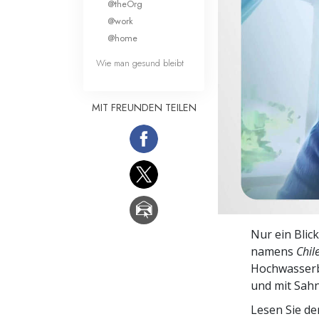
@theOrg
Liebe und Hass 
@work
@home
Wie man gesund bleibt
MIT FREUNDEN TEILEN
Nur ein Blic
namens
Chil
Hochwasserbe
und mit Sahn
Lesen Sie d