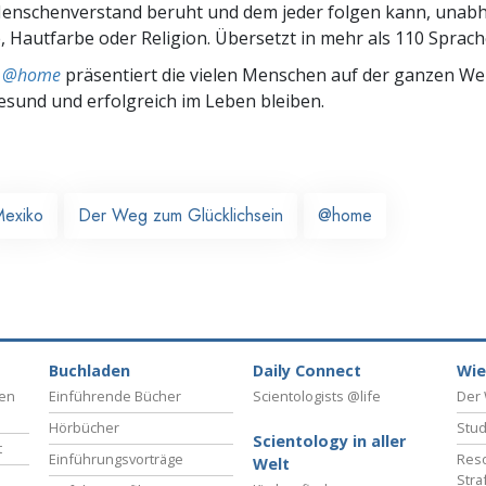
nschenverstand beruht und dem jeder folgen kann, unab
 Hautfarbe oder Religion. Übersetzt in mehr als 110 Sprach
ts @home
präsentiert die vielen Menschen auf der ganzen Welt
gesund und erfolgreich im Leben bleiben.
exiko
Der Weg zum Glücklichsein
@home
Buchladen
Daily Connect
Wie
ben
Einführende Bücher
Scientologists @life
Der 
Hörbücher
Stud
Scientology in aller
t
Einführungsvorträge
Reso
Welt
Stra