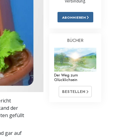
Verbindung.
Antworten auf das Drogenproblem
ABONNIEREN
Kinder
Werkzeuge für den Arbeitsplatz
BÜCHER
Ethik und die Zustände
Die Ursache von Unterdrückung
Ermittlungen
Der Weg zum
Glücklichsein
Grundlagen des Organisierens
BESTELLEN
Die Grundlagen von Public Relations
richt
tand der
Planziele und Ziele
ten gefüllt
Die Technologie des Studierens
nd gar auf
Kommunikation