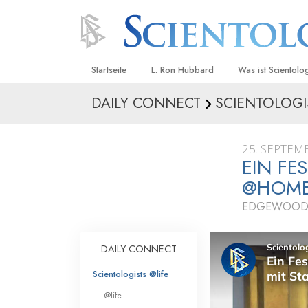
Startseite
L. Ron Hubbard
Was ist Scientolo
DAILY CONNECT
SCIENTOLOGI
Anschauungen un
Scientology Beke
Kodizes
25. SEPTEM
EIN FE
Was Scientologen
sagen
@HOME 
Lernen Sie einen
EDGEWOOD
Innerhalb einer S
DAILY CONNECT
Die Grundprinzip
Scientologists @life
Eine Einführung in
@life