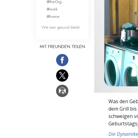
@theOrg
Liebe und Hass 
@work
@home
Wie man gesund bleibt
MIT FREUNDEN TEILEN
Was den Gebu
dem Grill bi
schweigen vo
Geburtstagsj
Die Dynamike