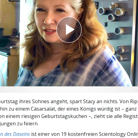
– Was ist Größe?
rtstag ihres Sohnes angeht, spart Stacy an nichts. Von Ri
s hin zu einem Cäsarsalat, der eines Königs würdig ist – ganz
n einem riesigen Geburtstagskuchen –, zieht sie alle Regist
ungen zu feiern.
n des Daseins
ist einer von 19 kostenfreien Scientology Onl