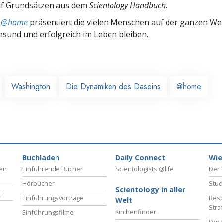
uf Grundsätzen aus dem
Scientology Handbuch
.
ts @home
präsentiert die vielen Menschen auf der ganzen Welt
gesund und erfolgreich im Leben bleiben.
Washington
Die Dynamiken des Daseins
@home
Buchladen
Daily Connect
Wie
ben
Einführende Bücher
Scientologists @life
Der 
Hörbücher
Stud
Scientology in aller
t
Einführungsvorträge
Reso
Welt
Stra
Kirchenfinder
Einführungsfilme
Drog