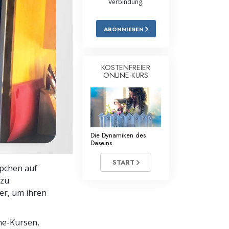
Verbindung.
Antworten auf das Drogenproblem
ABONNIEREN
Kinder
Werkzeuge für den Arbeitsplatz
KOSTENFREIER
ONLINE-KURS
Ethik und die Zustände
Die Ursache von Unterdrückung
Ermittlungen
Die Dynamiken des
Grundlagen des Organisierens
Daseins
Die Grundlagen von Public Relations
START
ppchen auf
 zu
Planziele und Ziele
er, um ihren
Die Technologie des Studierens
ine-Kursen,
Kommunikation