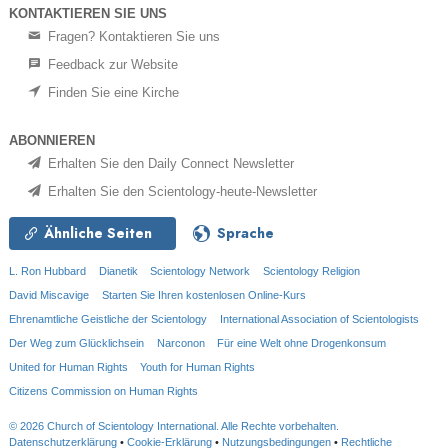
KONTAKTIEREN SIE UNS
Fragen? Kontaktieren Sie uns
Feedback zur Website
Finden Sie eine Kirche
ABONNIEREN
Erhalten Sie den Daily Connect Newsletter
Erhalten Sie den Scientology-heute-Newsletter
Ähnliche Seiten
Sprache
L. Ron Hubbard
Dianetik
Scientology Network
Scientology Religion
David Miscavige
Starten Sie Ihren kostenlosen Online-Kurs
Ehrenamtliche Geistliche der Scientology
International Association of Scientologists
Der Weg zum Glücklichsein
Narconon
Für eine Welt ohne Drogenkonsum
United for Human Rights
Youth for Human Rights
Citizens Commission on Human Rights
© 2026
Church of Scientology International.
Alle Rechte vorbehalten.
Datenschutzerklärung
•
Cookie-Erklärung
•
Nutzungsbedingungen
•
Rechtliche