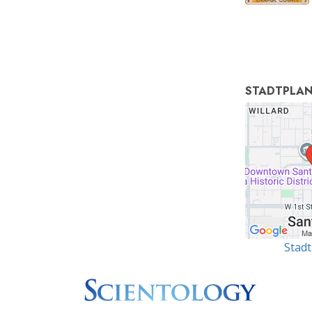
STADTPLA
Stad