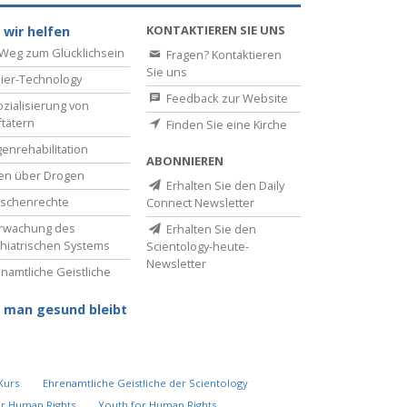
KONTAKTIEREN SIE UNS
 wir helfen
Weg zum Glücklichsein
Fragen? Kontaktieren
Sie uns
ier-Technology
Feedback zur Website
zialisierung von
ftätern
Finden Sie eine Kirche
enrehabilitation
ABONNIEREN
en über Drogen
Erhalten Sie den Daily
schenrechte
Connect Newsletter
rwachung des
Erhalten Sie den
hiatrischen Systems
Scientology-heute-
Newsletter
namtliche Geistliche
 man gesund bleibt
Kurs
Ehrenamtliche Geistliche der Scientology
or Human Rights
Youth for Human Rights