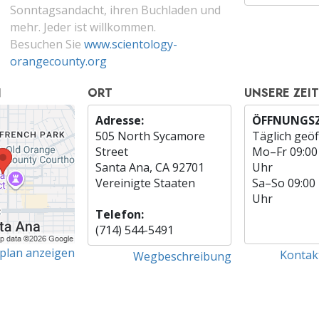
Sonntagsandacht, ihren Buchladen und
mehr. Jeder ist willkommen.
Besuchen Sie
www.scientology-
orangecounty.org
N
ORT
UNSERE ZEI
Adresse:
ÖFFNUNGSZ
505 North Sycamore
Täglich geöf
Street
Mo
–
Fr
09:00
Santa Ana, CA 92701
Uhr
Vereinigte Staaten
Sa
–
So
09:00
Uhr
Telefon:
(714) 544-5491
tplan anzeigen
Kontak
Wegbeschreibung