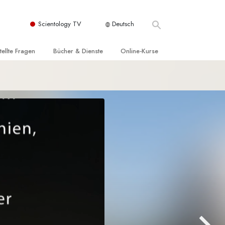
Scientology TV
Deutsch
tellte Fragen
Bücher & Dienste
Online-Kurse
nd und
nführende Bücher
Wie man Konflikte löst
nde Prinzipien
örbücher
Die Dynamiken des Daseins
einer Scientology Kirche
nführungsvorträge
Die Bestandteile des Verstehens
sation der Scientology
nführungsfilme
Lösungen für eine gefährliche Umwelt
nführende Dienste
Beistände bei Krankheiten und
Verletzungen
t für
Integrität und Ehrlichkeit
Rights
Ehe
liche
Die emotionelle Tonskala