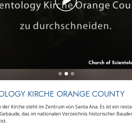
– Was ist Größe?
Church of Sciento
TOLOGY KIRCHE ORANGE COUNTY
der Kirche steht im Zentrum von Santa Ana. Es ist ein resta
 Gebäude, das im nationalen Verzeichnis historischer Baud
st.