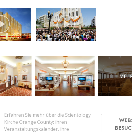
MEHR
Erfahren Sie mehr über die Scientology
WEB
Kirche Orange County: ihren
BESU
Veranstaltungskalender, ihre