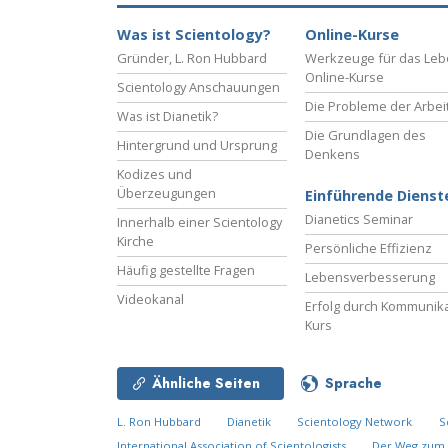
Was ist Scientology?
Online-Kurse
Gründer, L. Ron Hubbard
Werkzeuge für das Le
Online-Kurse
Scientology Anschauungen
Die Probleme der Arbei
Was ist Dianetik?
Die Grundlagen des
Hintergrund und Ursprung
Denkens
Kodizes und
Überzeugungen
Einführende Dienst
Dianetics Seminar
Innerhalb einer Scientology
Kirche
Persönliche Effizienz
Häufig gestellte Fragen
Lebensverbesserung
Videokanal
Erfolg durch Kommunika
Kurs
Ähnliche Seiten
Sprache
L. Ron Hubbard
Dianetik
Scientology Network
S
International Association of Scientologists
Der Weg zum 