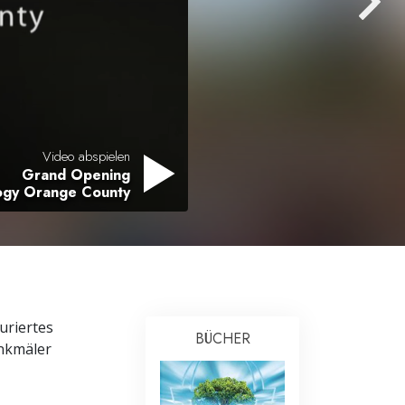
Antworten auf das Drogenproblem
Kinder
Werkzeuge für den Arbeitsplatz
Ethik und die Zustände
Video abspielen
Grand Opening
Die Ursache von Unterdrückung
logy Orange County
Ermittlungen
Grundlagen des Organisierens
Die Grundlagen von Public Relations
Planziele und Ziele
uriertes
BÜCHER
enkmäler
Die Technologie des Studierens
Kommunikation