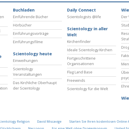
Buchladen
Daily Connect
Wie
ben
Einführende Bücher
Scientologists @life
Der 
Hörbücher
Stud
Scientology in aller
t
Einführungsvorträge
Reso
Welt
Stra
Kirchenfinder
Einführungsfilme
Drog
Ideale Scientology Kirchen
Scientology heute
Fakt
e
Fortgeschrittene
Einweihungen
Organisationen
Men
Scientology
Flag Land Base
Übe
Veranstaltungen
psyc
Freewinds
Das Kirchliche Oberhaupt
Ehre
tion
der Scientology
Scientology für die Welt
Wie
cientology Religion
David Miscavige
Starten Sie Ihren kostenlosen Online-
Glücklichsein
Narconon
Für eine Welt ohne Drogenkonsum
United f