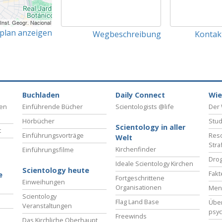
tplan anzeigen
Wegbeschreibung
Kontak
Buchladen
Daily Connect
Wie
ben
Einführende Bücher
Scientologists @life
Der 
Hörbücher
Stud
Scientology in aller
t
Einführungsvorträge
Reso
Welt
Stra
Kirchenfinder
Einführungsfilme
Drog
Ideale Scientology Kirchen
Scientology heute
Fakt
e
Fortgeschrittene
Einweihungen
Organisationen
Men
Scientology
Flag Land Base
Übe
Veranstaltungen
psyc
Freewinds
Das Kirchliche Oberhaupt