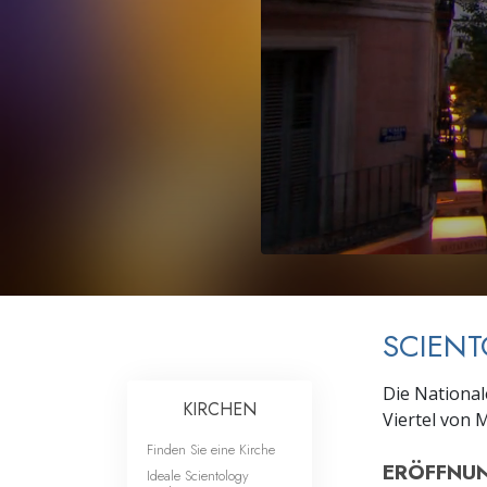
Liebe und Hass 
SCIENT
Die National
KIRCHEN
Viertel von 
Finden Sie eine Kirche
ERÖFFNUN
Ideale Scientology