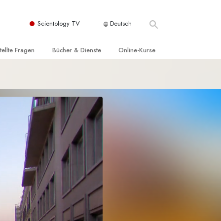
Scientology TV
Deutsch
tellte Fragen
Bücher & Dienste
Online-Kurse
nd und
nführende Bücher
Wie man Konflikte löst
nde Prinzipien
örbücher
Die Dynamiken des Daseins
einer Scientology Kirche
nführungsvorträge
Die Bestandteile des Verstehens
sation der Scientology
nführungsfilme
Lösungen für eine gefährliche Umwelt
nführende Dienste
Beistände bei Krankheiten und
Verletzungen
t für
Integrität und Ehrlichkeit
Rights
Ehe
liche
Die emotionelle Tonskala