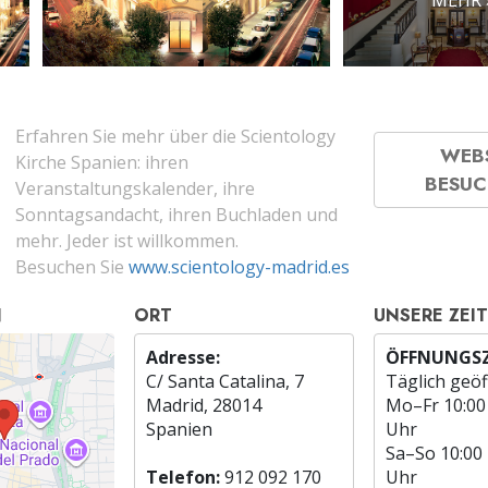
Erfahren Sie mehr über die Scientology
WEB
Kirche Spanien: ihren
BESU
Veranstaltungskalender, ihre
Sonntagsandacht, ihren Buchladen und
mehr. Jeder ist willkommen.
Besuchen Sie
www.scientology-madrid.es
N
ORT
UNSERE ZEI
Adresse:
ÖFFNUNGSZ
C/ Santa Catalina, 7
Täglich geöf
Madrid, 28014
Mo
–
Fr
10:00
Spanien
Uhr
Sa
–
So
10:00
Telefon:
912 092 170
Uhr