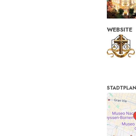
WEBSITE
STADTPLA