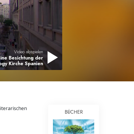
Antworten auf das Drogenproblem
Kinder
Werkzeuge für den Arbeitsplatz
Ethik und die Zustände
Video abspielen
ine Besichtung der
Die Ursache von Unterdrückung
ogy Kirche Spanien
Ermittlungen
Grundlagen des Organisierens
Die Grundlagen von Public Relations
Planziele und Ziele
literarischen
BÜCHER
Die Technologie des Studierens
Kommunikation