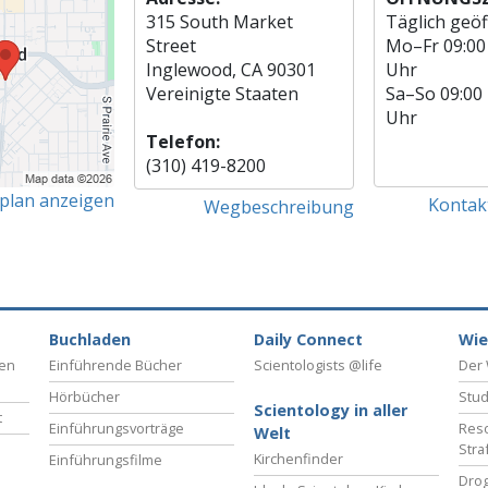
315 South Market
Täglich geöf
Street
Mo
–
Fr
09:00
Inglewood, CA 90301
Uhr
Vereinigte Staaten
Sa
–
So
09:00
Uhr
Telefon:
(310) 419-8200
tplan anzeigen
Kontak
Wegbeschreibung
Buchladen
Daily Connect
Wie
ben
Einführende Bücher
Scientologists @life
Der 
Hörbücher
Stud
Scientology in aller
t
Einführungsvorträge
Reso
Welt
Stra
Kirchenfinder
Einführungsfilme
Drog