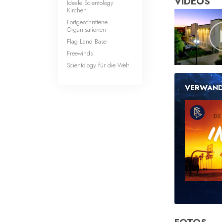
VIDEOS
Ideale Scientology
Kirchen
Fortgeschrittene
Organisationen
Flag Land Base
Freewinds
Scientology für die Welt
VERWAND