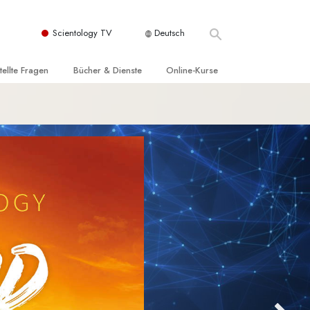
Scientology TV
Deutsch
tellte Fragen
Bücher & Dienste
Online-Kurse
nd und
nführende Bücher
Wie man Konflikte löst
nde Prinzipien
örbücher
Die Dynamiken des Daseins
einer Scientology Kirche
nführungsvorträge
Die Bestandteile des Verstehens
sation der Scientology
nführungsfilme
Lösungen für eine gefährliche Umwelt
nführende Dienste
Beistände bei Krankheiten und
Verletzungen
t für
Integrität und Ehrlichkeit
Rights
Ehe
liche
Die emotionelle Tonskala