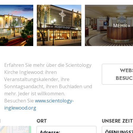
MEHR »
Erfahren Sie mehr über die Scientology
WEB
Kirche Inglewood: ihren
BESU
Veranstaltungskalender, ihre
Sonntagsandacht, ihren Buchladen und
mehr. Jeder ist willkommen.
Besuchen Sie
www.scientology-
inglewood.org
N
ORT
UNSERE ZEI
Adresse:
ÖFFNUNGSZ