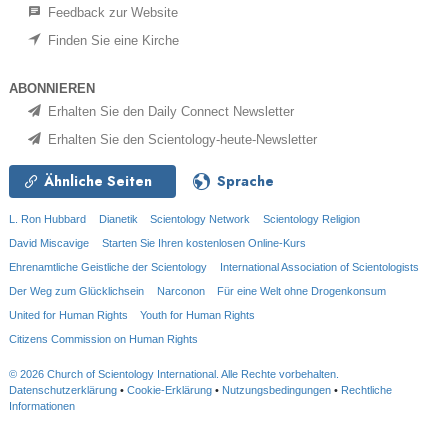
Feedback zur Website
Finden Sie eine Kirche
ABONNIEREN
Erhalten Sie den Daily Connect Newsletter
Erhalten Sie den Scientology-heute-Newsletter
Ähnliche Seiten
Sprache
L. Ron Hubbard
Dianetik
Scientology Network
Scientology Religion
David Miscavige
Starten Sie Ihren kostenlosen Online-Kurs
Ehrenamtliche Geistliche der Scientology
International Association of Scientologists
Der Weg zum Glücklichsein
Narconon
Für eine Welt ohne Drogenkonsum
United for Human Rights
Youth for Human Rights
Citizens Commission on Human Rights
© 2026
Church of Scientology International.
Alle Rechte vorbehalten.
Datenschutzerklärung
•
Cookie-Erklärung
•
Nutzungsbedingungen
•
Rechtliche
Informationen