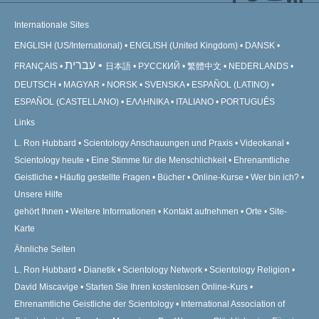
Internationale Sites
ENGLISH (US/International)
ENGLISH (United Kingdom)
DANSK
עברית
FRANÇAIS
日本語
РУССКИЙ
繁體中文
NEDERLANDS
DEUTSCH
MAGYAR
NORSK
SVENSKA
ESPAÑOL (LATINO)
ESPAÑOL (CASTELLANO)
ΕΛΛΗΝΙΚA
ITALIANO
PORTUGUÊS
Links
L. Ron Hubbard
Scientology Anschauungen und Praxis
Videokanal
Scientology heute
Eine Stimme für die Menschlichkeit
Ehrenamtliche
Geistliche
Häufig gestellte Fragen
Bücher
Online-Kurse
Wer bin ich?
Unsere Hilfe
gehört Ihnen
Weitere Informationen
Kontakt aufnehmen
Orte
Site-
Karte
Ähnliche Seiten
L. Ron Hubbard
Dianetik
Scientology Network
Scientology Religion
David Miscavige
Starten Sie Ihren kostenlosen Online-Kurs
Ehrenamtliche Geistliche der Scientology
International Association of