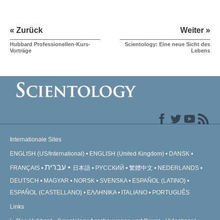
« Zurück
Weiter »
Hubbard Professionellen-Kurs-
Scientology: Eine neue Sicht des
Vorträge
Lebens
Internationale Sites
ENGLISH (US/International)
ENGLISH (United Kingdom)
DANSK
עברית
FRANÇAIS
日本語
РУССКИЙ
繁體中文
NEDERLANDS
DEUTSCH
MAGYAR
NORSK
SVENSKA
ESPAÑOL (LATINO)
ESPAÑOL (CASTELLANO)
ΕΛΛΗΝΙΚA
ITALIANO
PORTUGUÊS
Links