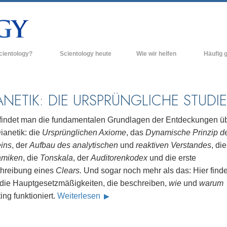
cientology?
Scientology heute
Wie wir helfen
Häufig g
n und Praxis
Scientology Kirchen
Hintergrun
grundlegend
Bekenntnisse und Kodizes
Neue Scientology Kirchen
ANETIK: DIE URSPRÜNGLICHE STUDIE
Innerhalb e
ogen über Scientology
Fortgeschrittene Organisationen
Die Organis
 findet man die fundamentalen Grundlagen der Entdeckungen ü
Flag Land Base
ianetik: die
Ursprünglichen Axiome
, das
Dynamische Prinzip d
inen Scientologen kennen
ins
, der
Aufbau des analytischen
und
reaktiven Verstandes
, die
Freewinds
ner Scientology Kirche
miken
, die
Tonskala
, der
Auditorenkodex
und die erste
Scientology für die Welt
hreibung eines
Clears.
Und sogar noch mehr als das: Hier finde
nzipien der Scientology
die Hauptgesetzmäßigkeiten, die beschreiben,
wie
und
warum
David Miscavige - Das kirchliche
ng in die Dianetik
Oberhaupt der Scientology
ing funktioniert.
Weiterlesen
ss – Was ist Größe?