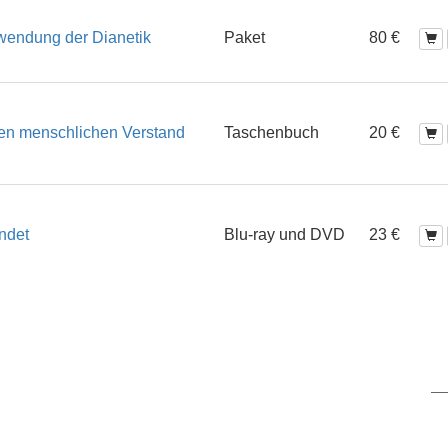
rwendung der Dianetik
Paket
80 €
 den menschlichen Verstand
Taschenbuch
20 €
ndet
Blu-ray und DVD
23 €