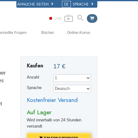
ÄHNLICHE SEITEN
DE
SPRACHE
LIVE
estellte Fragen
Bücher
Online-Kurse
d und
Wie man Konflikte löst
Einführende Bücher
e Prinzipien
Die Dynamiken des Daseins
Hörbücher
iner Scientology Kirche
Kaufen
17 €
Die Bestandteile des Verstehens
Einführungsvorträge
ation der Scientology
ber
Anzahl
Lösungen für eine gefährliche Umwelt
Filme
es
Sprache
Beistände für Krankheiten und
Verletzungen
Kostenfreier Versand
t
Integrität und Ehrlichkeit
Auf Lager
Die Ehe
Wird innerhalb von 24 Stunden
versandt
Die emotionelle Tonskala
ZUM EINKAUFSWAGEN