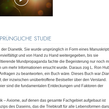
SPRÜNGLICHE STUDIE
 der Dianetik. Sie wurde ursprünglich in Form eines Manuskript
rvielfältigt und von Hand zu Hand weitergegeben, bis sie
ultierende Mundpropaganda fachte die Begeisterung nur noch 
nen um mehr Informationen ersucht wurde. Daraus zog L. Ron Hu
 Anfragen zu beantworten, ein Buch wäre. Dieses Buch war
Dian
d
, der inzwischen unübertroffene Bestseller über den Verstand.
hier sind die fundamentalen Entdeckungen und Faktoren der
k – Axiome, auf denen das gesamte Fachgebiet aufgebaut ist
ps des Daseins, das die Triebkraft für alle Lebensformen darst