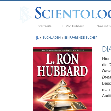
Startseite
L. Ron Hubbard
Was ist S
Anschauunge
»
BUCHLADEN
»
EINFÜHRENDE BÜCHER
Scientology 
DI
Was Scientol
sagen
Hier
die D
Lernen Sie e
Dase
Innerhalb ei
Dyna
Besc
Die Grundpri
man 
Eine Einführu
Audit
Liebe und Ha