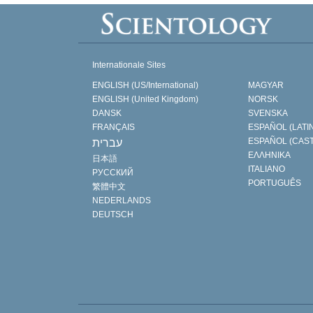
Internationale Sites
ENGLISH (US/International)
MAGYAR
ENGLISH (United Kingdom)
NORSK
DANSK
SVENSKA
FRANÇAIS
ESPAÑOL (LATI
ESPAÑOL (CAS
עברית
ΕΛΛΗΝΙΚA
日本語
ITALIANO
РУССКИЙ
PORTUGUÊS
繁體中文
NEDERLANDS
DEUTSCH