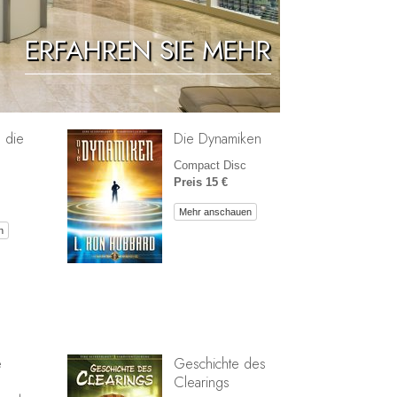
Antworten auf das Drogenproblem
ERFAHREN SIE MEHR
Kinder
Werkzeuge für den Arbeitsplatz
Ethik und die Zustände
n die
Die Dynamiken
Die Ursache von Unterdrückung
Compact Disc
Ermittlungen
Preis 15 €
Die Grundlagen des Organisierens
Mehr anschauen
n
Die Grundlagen von Public Relations
Planziele und Ziele
Die Technologie des Studierens
Kommunikation
e
Geschichte des
Clearings