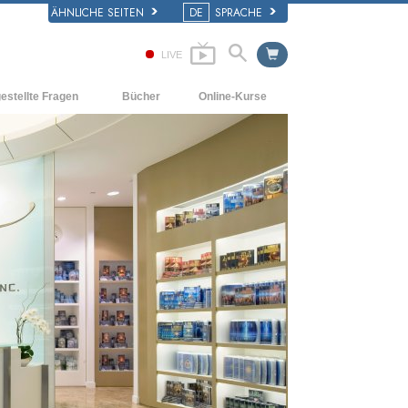
ÄHNLICHE SEITEN
DE
SPRACHE
LIVE
estellte Fragen
Bücher
Online-Kurse
d und
Wie man Konflikte löst
Einführende Bücher
e Prinzipien
Die Dynamiken des Daseins
Hörbücher
iner Scientology Kirche
Die Bestandteile des Verstehens
Einführungsvorträge
ation der Scientology
Lösungen für eine gefährliche Umwelt
Filme
Beistände für Krankheiten und
Verletzungen
Integrität und Ehrlichkeit
Die Ehe
Die emotionelle Tonskala