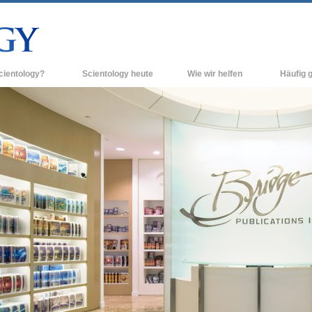
cientology?
Scientology heute
Wie wir helfen
Häufig g
n und Praxis
Scientology Kirchen
Hintergrun
grundlegend
Bekenntnisse und Kodizes
Neue Scientology Kirchen
Innerhalb e
ogen über Scientology
Fortgeschrittene Organisationen
Die Organis
Flag Land Base
inen Scientologen kennen
Freewinds
ner Scientology Kirche
Scientology für die Welt
nzipien der Scientology
David Miscavige - Das kirchliche
ng in die Dianetik
Oberhaupt der Scientology
ss – Was ist Größe?