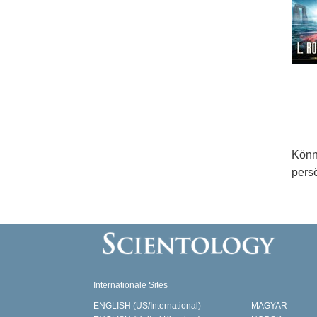
Könn
persö
Internationale Sites
ENGLISH (US/International)
MAGYAR