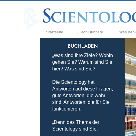
Startseite
L. Ron Hubbard
Was ist S
Anschauunge
BUCHLADEN
„Was sind Ihre Ziele? Wohin
Scientology 
gehen Sie? Warum sind Sie
Was Scientol
hier? Was sind Sie?
sagen
Die Scientology hat
Lernen Sie e
Antworten auf diese Fragen,
Innerhalb ei
gute Antworten, die wahr
sind, Antworten, die für Sie
Die Grundpri
funktionieren.
Eine Einführu
„Denn das Thema der
Scientology sind Sie.“
Liebe und Ha