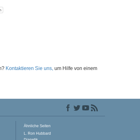
n
en?
Kontaktieren Sie uns,
um Hilfe von einem
Ähnliche Seiten
L. Ron Hubbard
Dianetik