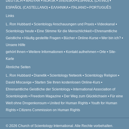
DEUTSCH
MAGYAR
NORSK
SVENSKA
ESPAÑOL (LATINO)
ESPAÑOL (CASTELLANO)
ΕΛΛΗΝΙΚA
ITALIANO
PORTUGUÊS
Links
L. Ron Hubbard
Scientology Anschauungen und Praxis
Videokanal
Scientology heute
Eine Stimme für die Menschlichkeit
Ehrenamtliche
Geistliche
Häufig gestellte Fragen
Bücher
Online-Kurse
Wer bin ich?
Unsere Hilfe
gehört Ihnen
Weitere Informationen
Kontakt aufnehmen
Orte
Site-
Karte
Ähnliche Seiten
L. Ron Hubbard
Dianetik
Scientology Network
Scientology Religion
David Miscavige
Starten Sie Ihren kostenlosen Online-Kurs
Ehrenamtliche Geistliche der Scientology
International Association of
Scientologists
Freedom Magazine
Der Weg zum Glücklichsein
Für eine
Welt ohne Drogenkonsum
United for Human Rights
Youth for Human
Rights
Citizens Commission on Human Rights
© 2026
Church of Scientology International.
Alle Rechte vorbehalten.