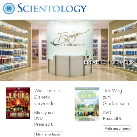
ERFAHREN SIE MEHR
Wie man die
Der Weg
Dianetik
zum
verwendet
Glücklichsein
Blu-ray und
DVD
DVD
Preis 18 €
Preis 23 €
Mehr anschauen
Mehr anschauen