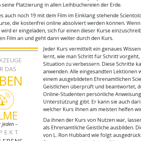
 seine Platzierung in allen Leihbüchereien der Erde.
s auch noch 19 mit dem Film im Einklang stehende Scientol
se, die kostenfrei online absolviert werden können. Wenn
 wird er eingeladen, sich für einen dieser Kurse einzuschreib
den Film an und geht dann weiter durch den Kurs.
Jeder Kurs vermittelt ein genaues Wisse
lernt, wie man Schritt für Schritt vorgeht
KZEUGE
Situation zu verbessern. Diese Schritte k
R DAS
anwenden. Alle eingesandten Lektionen 
EBEN
einem ausgebildeten Ehrenamtlichen Sci
Geistlichen überprüft und beantwortet, d
Online-Studenten persönliche Anweisun
Unterstützung gibt. Er kann sie auch dar
welcher Kurs ihnen am meisten helfen wir
ILME
Da ihnen der Kurs von Nutzen war, lassen
r jeden –
als Ehrenamtliche Geistliche ausbilden. D
PEKT
von L. Ron Hubbard wie folgt ausgedrückt
 LEBENS