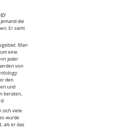
ogy
 jemand die
en. Er sieht
nsgebiet. Man
, um eine
ann jeder
werden von
entology
er den
gen und
in beraten,
d.
 sich viele
ies wurde
, als er das