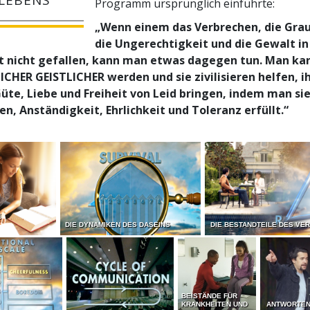
Programm ursprünglich einführte:
„Wenn einem das Verbrechen, die Gra
die Ungerechtigkeit und die Gewalt in
t nicht gefallen, kann man etwas dagegen tun. Man ka
HER GEISTLICHER werden und sie zivilisieren helfen, ih
üte, Liebe und Freiheit von Leid bringen, indem man sie
en, Anständigkeit, Ehrlichkeit und Toleranz erfüllt.“
E
DIE DYNAMIKEN DES DASEINS
DIE BESTANDTEILE DES VE
BEISTÄNDE FÜR
KRANKHEITEN UND
ANTWORTEN