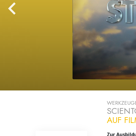
Liebe und Hass 
WERKZEUGE
SCIEN
AUF FI
Zur Ausbild