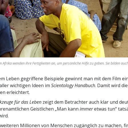
n Afrika wenden ihre Fertigkeiten an, um persönliche Hilfe zu geben. Sie bilden au
m Leben gegriffene Beispiele gewinnt man mit dem Film ei
aller wichtigen Ideen im
Scientology Handbuch
. Damit wird d
en erleichtert.
kzeuge für das Leben
zeigt dem Betrachter auch klar und deut
hrenamtlichen Geistlichen „Man kann
immer
etwas tun“ tats
wird.
weiteren Millionen von Menschen zugänglich zu machen, fi