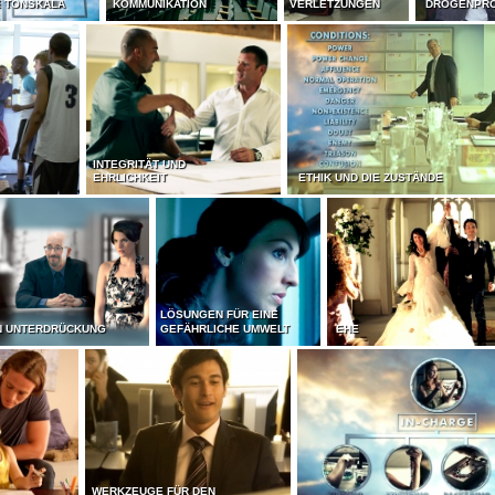
E TONSKALA
KOMMUNIKATION
VERLETZUNGEN
DROGENPR
INTEGRITÄT UND
EHRLICHKEIT
ETHIK UND DIE ZUSTÄNDE
LÖSUNGEN FÜR EINE
N UNTERDRÜCKUNG
GEFÄHRLICHE UMWELT
EHE
WERKZEUGE FÜR DEN