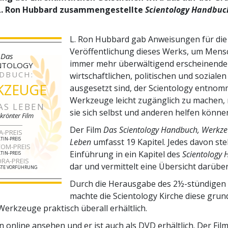
L. Ron Hubbard zusammengestellte
Scientology Handbuc
L. Ron Hubbard gab Anweisungen für die
Veröffentlichung dieses Werks, um Mensc
Das
immer mehr überwältigend erscheinend
NTOLOGY
DBUCH:
wirtschaftlichen, politischen und sozialen
KZEUGE
ausgesetzt sind, der Scientology entno
Werkzeuge leicht zugänglich zu machen,
AS LEBEN
sie sich selbst und anderen helfen könne
krönter Film
Der Film
Das Scientology Handbuch, Werkze
A-PREIS
TIN-PREIS
Leben
umfasst 19 Kapitel. Jedes davon stel
OM-PREIS
Einführung in ein Kapitel des
Scientology
TIN-PREIS
RA-PREIS
dar und vermittelt eine Übersicht darüber
ESTE VORFÜHRUNG
Durch die Herausgabe des 2½-stündigen 
machte die Scientology Kirche diese gru
Werkzeuge praktisch überall erhältlich.
 online ansehen und er ist auch als DVD erhältlich. Der Fil