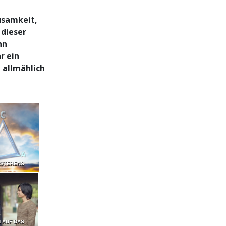
usamkeit,
 dieser
nn
r ein
 allmählich
RSTEHENS
 AUF DAS