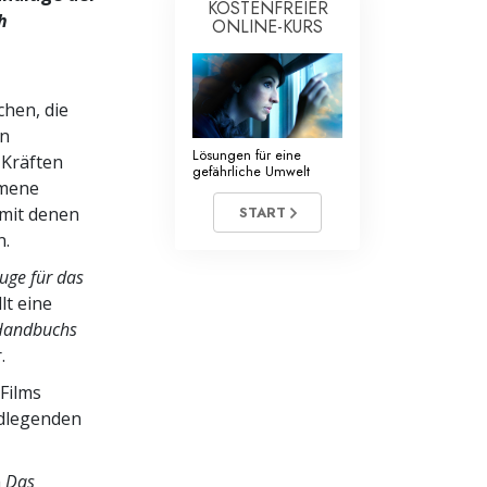
KOSTENFREIER
h
ONLINE-KURS
hen, die
en
Lösungen für eine
 Kräften
gefährliche Umwelt
mmene
 mit denen
START
n.
uge für das
lt eine
 Handbuchs
.
Films
ndlegenden
m
Das