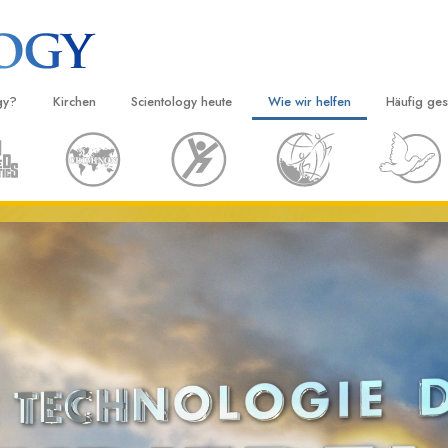
gy?
Kirchen
Scientology heute
Wie wir helfen
Häufig ges
d Praxis
Finden Sie eine Kirche
Einweihungen
Der Weg zum Glücklichsein
Hintergru
Ei
grundlege
nntnisse und
Ideale Scientology Kirchen
Scientology Veranstaltungen
Applied Scholastics
H
Innerhalb 
Fortgeschrittene Organisationen
David Miscavige – Kirchliches
Criminon
Ei
 über Scientology
Oberhaupt von Scientology
Die Organi
Flag Land Base
Narconon
Ei
 Scientologen kennen
Freewinds
Fakten über Drogen
Ei
cientology Kirche
Scientology für die Welt
United for Human Rights (Verein
Menschenrechte)
ien der Scientology
Citizens Commission on Human 
 die Dianetik
Ehrenamtliche Scientology Geist