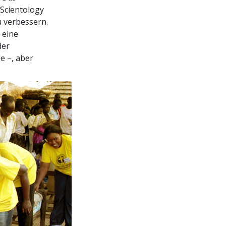
Scientology
u verbessern.
 eine
der
e –, aber