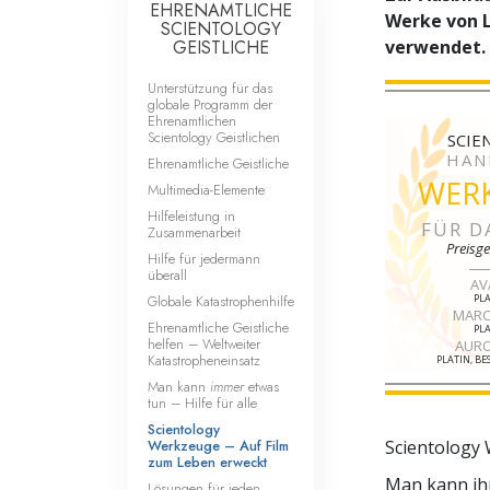
EHRENAMTLICHE
Werke von 
SCIENTOLOGY
GEISTLICHE
verwendet.
Unterstützung für das
globale Programm der
Ehrenamtlichen
Scientology Geistlichen
SCIE
HAN
Ehrenamtliche Geistliche
WER
Multimedia-Elemente
Hilfeleistung in
FÜR D
Zusammenarbeit
Preisge
Hilfe für jedermann
überall
AV
Globale Katastrophenhilfe
PLA
MARC
Ehrenamtliche Geistliche
PLA
helfen – Weltweiter
AURO
Katastropheneinsatz
PLATIN, B
Man kann
immer
etwas
tun – Hilfe für alle
Scientology
Werkzeuge – Auf Film
Scientology 
zum Leben erweckt
Man kann ihn
Lösungen für jeden