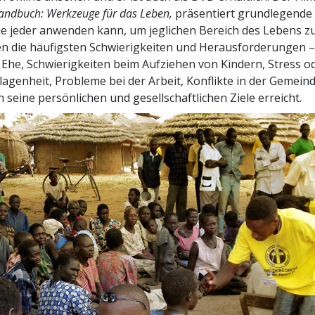
Handbuch: Werkzeuge für das Leben,
präsentiert grundlegende 
die jeder anwenden kann, um jeglichen Bereich des Lebens z
n die häufigsten Schwierigkeiten und Herausforderungen –
 Ehe, Schwierigkeiten beim Aufziehen von Kindern, Stress o
agenheit, Probleme bei der Arbeit, Konflikte in der Gemeind
 seine persönlichen und gesellschaftlichen Ziele erreicht.