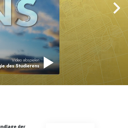
Antworten auf das Drogenproblem
Kinder
Werkzeuge für den Arbeitsplatz
Ethik und die Zustände
Die Ursache von Unterdrückung
Video abspielen
ie des Studierens
Ermittlungen
Grundlagen des Organisierens
Die Grundlagen von Public Relations
Planziele und Ziele
Die Technologie des Studierens
Kommunikation
undlage der