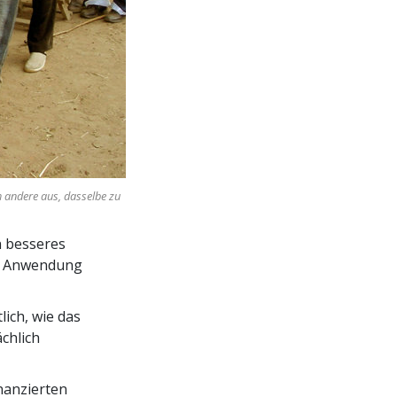
ch andere aus, dasselbe zu
n besseres
ie Anwendung
lich, wie das
ächlich
nanzierten