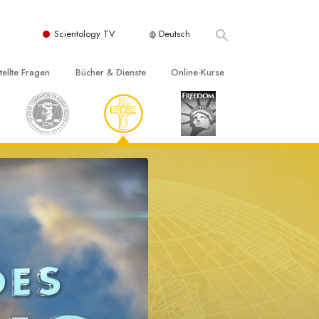
Scientology TV
Deutsch
tellte Fragen
Bücher & Dienste
Online-Kurse
nd und
nführende Bücher
Wie man Konflikte löst
nde Prinzipien
örbücher
Die Dynamiken des Daseins
einer Scientology Kirche
nführungsvorträge
Die Bestandteile des Verstehens
sation der Scientology
nführungsfilme
Lösungen für eine gefährliche Umwelt
nführende Dienste
Beistände bei Krankheiten und
Verletzungen
t für
Integrität und Ehrlichkeit
Rights
Ehe
liche
Die emotionelle Tonskala