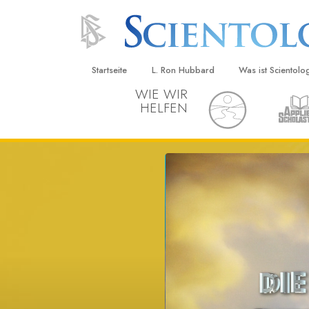
Startseite
L. Ron Hubbard
Was ist Scientolo
WIE WIR
HELFEN
Anschauungen un
Scientology Beke
Kodizes
Was Scientologen
sagen
Lernen Sie einen
Innerhalb einer S
Die Grundprinzip
Eine Einführung in