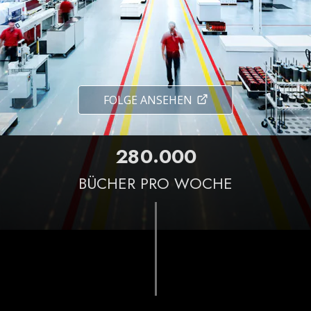
FOLGE ANSEHEN
.
2
8
0
0
0
0
BÜCHER PRO WOCHE