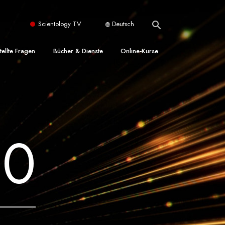
Scientology TV
Deutsch
tellte Fragen
Bücher & Dienste
Online-Kurse
nd und
nführende Bücher
Wie man Konflikte löst
nde Prinzipien
örbücher
Die Dynamiken des Daseins
einer Scientology Kirche
nführungsvorträge
Die Bestandteile des Verstehens
sation der Scientology
20
nführungsfilme
Lösungen für eine gefährliche Umwelt
nführende Dienste
Beistände bei Krankheiten und
Verletzungen
t für
Integrität und Ehrlichkeit
Rights
Ehe
liche
Die emotionelle Tonskala