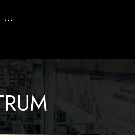
N …
TRUM