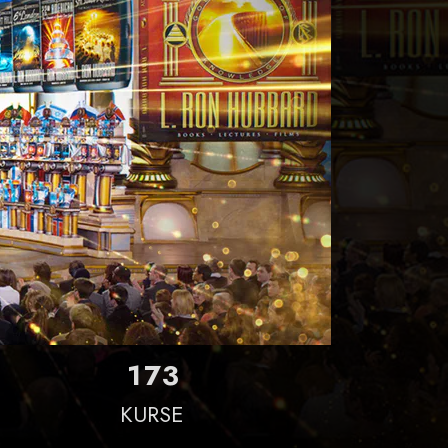
1
7
3
KURSE