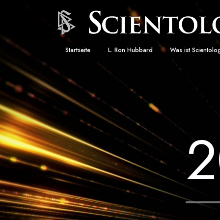
Startseite
L. Ron Hubbard
Was ist Scientolo
Anschauungen un
Scientology Beke
Kodizes
Was Scientologen
2
sagen
Lernen Sie einen
Innerhalb einer S
Die Grundprinzip
Eine Einführung in