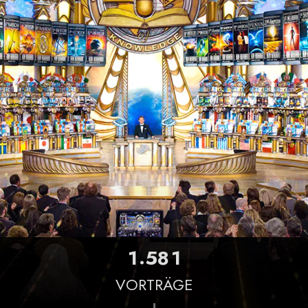
.
1
5
8
1
VORTRÄGE