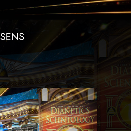
Antworten auf das Drogenproblem
Kinder
SSENS
Werkzeuge für den Arbeitsplatz
Ethik und die Zustände
Die Ursache von Unterdrückung
Ermittlungen
Grundlagen des Organisierens
Die Grundlagen von Public Relations
Planziele und Ziele
Die Technologie des Studierens
Kommunikation