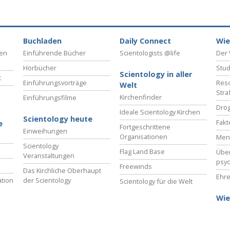
– Was ist Größe?
Buchladen
Daily Connect
Wie
ben
Einführende Bücher
Scientologists @life
Der 
Hörbücher
Stud
Scientology in aller
t
Einführungsvorträge
Reso
Welt
Stra
Kirchenfinder
Einführungsfilme
Drog
Ideale Scientology Kirchen
Scientology heute
Fakt
e
Fortgeschrittene
Einweihungen
Organisationen
Men
Scientology
Flag Land Base
Übe
Veranstaltungen
psyc
Freewinds
Das Kirchliche Oberhaupt
Ehre
tion
der Scientology
Scientology für die Welt
Wie