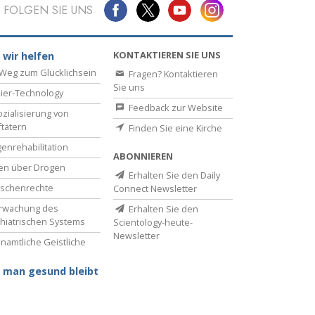
FOLGEN SIE UNS
Antworten auf das Drogenproblem
Kinder
KONTAKTIEREN SIE UNS
 wir helfen
Weg zum Glücklichsein
Fragen? Kontaktieren
Werkzeuge für den Arbeitsplatz
Sie uns
ier-Technology
Feedback zur Website
Ethik und die Zustände
zialisierung von
ftätern
Finden Sie eine Kirche
Die Ursache von Unterdrückung
enrehabilitation
ABONNIEREN
Ermittlungen
en über Drogen
Erhalten Sie den Daily
schenrechte
Connect Newsletter
Grundlagen des Organisierens
rwachung des
Erhalten Sie den
hiatrischen Systems
Scientology-heute-
Die Grundlagen von Public Relations
Newsletter
namtliche Geistliche
Planziele und Ziele
 man gesund bleibt
Die Technologie des Studierens
Kommunikation