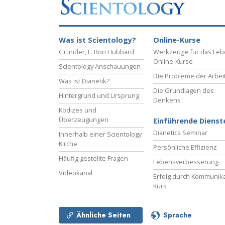
Liebe und Hass 
Was ist Scientology?
Online-Kurse
Gründer, L. Ron Hubbard
Werkzeuge für das Le
Online-Kurse
Scientology Anschauungen
Die Probleme der Arbei
Was ist Dianetik?
Die Grundlagen des
Hintergrund und Ursprung
Denkens
Kodizes und
Überzeugungen
Einführende Dienst
Dianetics Seminar
Innerhalb einer Scientology
Kirche
Persönliche Effizienz
Häufig gestellte Fragen
Lebensverbesserung
Videokanal
Erfolg durch Kommunika
Kurs
Ähnliche Seiten
Sprache