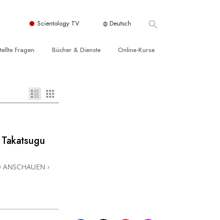
Scientology TV
Deutsch
tellte Fragen
Bücher & Dienste
Online-Kurse
nd und
nführende Bücher
Wie man Konflikte löst
nde Prinzipien
örbücher
Die Dynamiken des Daseins
einer Scientology Kirche
nführungsvorträge
Die Bestandteile des Verstehens
sation der Scientology
nführungsfilme
Lösungen für eine gefährliche Umwelt
 Takatsugu
nführende Dienste
Beistände bei Krankheiten und
Verletzungen
O ANSCHAUEN
t für
Integrität und Ehrlichkeit
Rights
Ehe
liche
Die emotionelle Tonskala