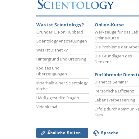
Liebe und Hass 
Was ist Scientology?
Online-Kurse
Gründer, L. Ron Hubbard
Werkzeuge für das Le
Online-Kurse
Scientology Anschauungen
Die Probleme der Arbei
Was ist Dianetik?
Die Grundlagen des
Hintergrund und Ursprung
Denkens
Kodizes und
Überzeugungen
Einführende Dienst
Dianetics Seminar
Innerhalb einer Scientology
Kirche
Persönliche Effizienz
Häufig gestellte Fragen
Lebensverbesserung
Videokanal
Erfolg durch Kommunika
Kurs
Ähnliche Seiten
Sprache