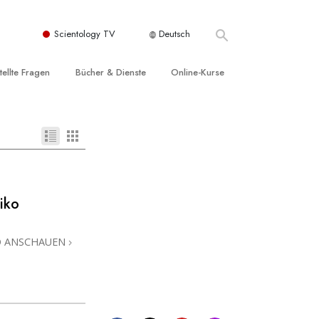
Scientology TV
Deutsch
tellte Fragen
Bücher & Dienste
Online-Kurse
nd und
nführende Bücher
Wie man Konflikte löst
nde Prinzipien
örbücher
Die Dynamiken des Daseins
einer Scientology Kirche
nführungsvorträge
Die Bestandteile des Verstehens
sation der Scientology
nführungsfilme
Lösungen für eine gefährliche Umwelt
iko
nführende Dienste
Beistände bei Krankheiten und
Verletzungen
O ANSCHAUEN
t für
Integrität und Ehrlichkeit
Rights
Ehe
liche
Die emotionelle Tonskala