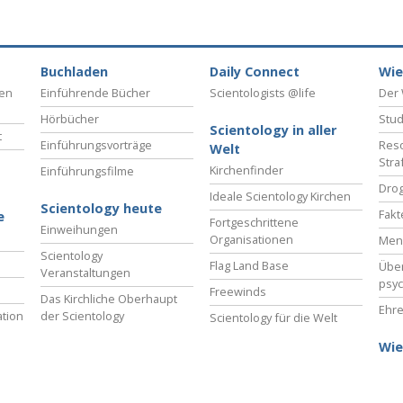
– Was ist Größe?
Buchladen
Daily Connect
Wie
ben
Einführende Bücher
Scientologists @life
Der 
Hörbücher
Stud
Scientology in aller
t
Einführungsvorträge
Reso
Welt
Stra
Kirchenfinder
Einführungsfilme
Drog
Ideale Scientology Kirchen
Scientology heute
Fakt
e
Fortgeschrittene
Einweihungen
Organisationen
Men
Scientology
Flag Land Base
Übe
Veranstaltungen
psyc
Freewinds
Das Kirchliche Oberhaupt
Ehre
tion
der Scientology
Scientology für die Welt
Wie