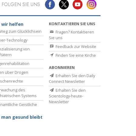
FOLGEN SIE UNS
Antworten auf das Drogenproblem
Kinder
KONTAKTIEREN SIE UNS
 wir helfen
Weg zum Glücklichsein
Fragen? Kontaktieren
Werkzeuge für den Arbeitsplatz
Sie uns
ier-Technology
Feedback zur Website
Ethik und die Zustände
zialisierung von
ftätern
Finden Sie eine Kirche
Die Ursache von Unterdrückung
enrehabilitation
ABONNIEREN
Ermittlungen
en über Drogen
Erhalten Sie den Daily
schenrechte
Connect Newsletter
Grundlagen des Organisierens
rwachung des
Erhalten Sie den
hiatrischen Systems
Scientology-heute-
Die Grundlagen von Public Relations
Newsletter
namtliche Geistliche
Planziele und Ziele
 man gesund bleibt
Die Technologie des Studierens
Kommunikation