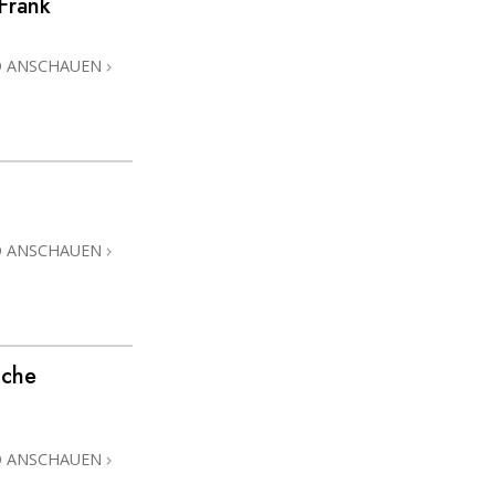
Frank
Antworten auf das Drogenproblem
O ANSCHAUEN
Kinder
Werkzeuge für den Arbeitsplatz
Ethik und die Zustände
Die Ursache von Unterdrückung
O ANSCHAUEN
Ermittlungen
Grundlagen des Organisierens
Die Grundlagen von Public Relations
sche
Planziele und Ziele
Die Technologie des Studierens
O ANSCHAUEN
Kommunikation