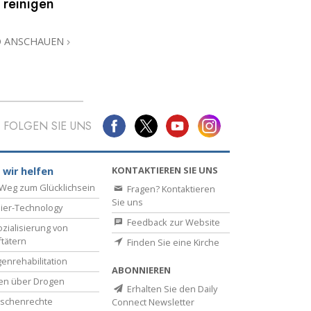
 reinigen
Antworten auf das Drogenproblem
O ANSCHAUEN
Kinder
Werkzeuge für den Arbeitsplatz
Ethik und die Zustände
FOLGEN SIE UNS
Die Ursache von Unterdrückung
Ermittlungen
KONTAKTIEREN SIE UNS
 wir helfen
Weg zum Glücklichsein
Fragen? Kontaktieren
Grundlagen des Organisierens
Sie uns
ier-Technology
Die Grundlagen von Public Relations
Feedback zur Website
zialisierung von
ftätern
Finden Sie eine Kirche
Planziele und Ziele
enrehabilitation
ABONNIEREN
Die Technologie des Studierens
en über Drogen
Erhalten Sie den Daily
schenrechte
Connect Newsletter
Kommunikation