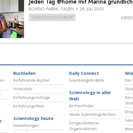
Jeden Tag @home mit Marina gründlich
– Was ist Größe?
BOSISIO PARINI, ITALIEN
28. JULI 2020
•
SCIENTOLOGISTS @LIFE
VIDE
Buchladen
Daily Connect
Wie
ben
Einführende Bücher
Scientologists @life
Der 
Hörbücher
Stud
Scientology in aller
t
Einführungsvorträge
Reso
Welt
Stra
Kirchenfinder
Einführungsfilme
Drog
Ideale Scientology Kirchen
Scientology heute
Fakt
e
Fortgeschrittene
Einweihungen
Organisationen
Men