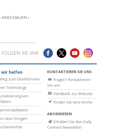
Antworten auf das Drogenproblem
O ANSCHAUEN
Kinder
Werkzeuge für den Arbeitsplatz
Ethik und die Zustände
FOLGEN SIE UNS
Die Ursache von Unterdrückung
Ermittlungen
KONTAKTIEREN SIE UNS
 wir helfen
Weg zum Glücklichsein
Fragen? Kontaktieren
Grundlagen des Organisierens
Sie uns
ier-Technology
Die Grundlagen von Public Relations
Feedback zur Website
zialisierung von
ftätern
Finden Sie eine Kirche
Planziele und Ziele
enrehabilitation
ABONNIEREN
Die Technologie des Studierens
en über Drogen
Erhalten Sie den Daily
schenrechte
Connect Newsletter
Kommunikation