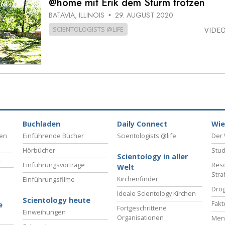
@home mit Erik dem Sturm trotzen
– Was ist Größe?
BATAVIA, ILLINOIS
29. AUGUST 2020
•
SCIENTOLOGISTS @LIFE
VIDE
Buchladen
Daily Connect
Wie
ben
Einführende Bücher
Scientologists @life
Der 
Hörbücher
Stud
Scientology in aller
t
Einführungsvorträge
Reso
Welt
Stra
Kirchenfinder
Einführungsfilme
Drog
Ideale Scientology Kirchen
Scientology heute
Fakt
e
Fortgeschrittene
Einweihungen
Organisationen
Men