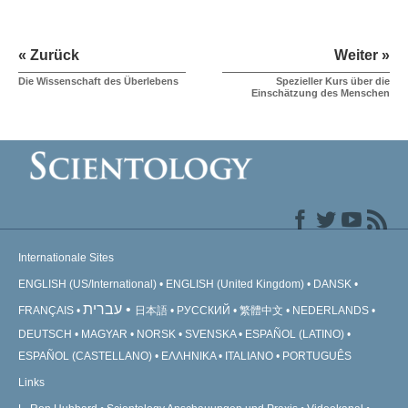
« Zurück
Weiter »
Die Wissenschaft des Überlebens
Spezieller Kurs über die
Einschätzung des Menschen
Internationale Sites
ENGLISH (US/International)
ENGLISH (United Kingdom)
DANSK
עברית
FRANÇAIS
日本語
РУССКИЙ
繁體中文
NEDERLANDS
DEUTSCH
MAGYAR
NORSK
SVENSKA
ESPAÑOL (LATINO)
ESPAÑOL (CASTELLANO)
ΕΛΛΗΝΙΚA
ITALIANO
PORTUGUÊS
Links