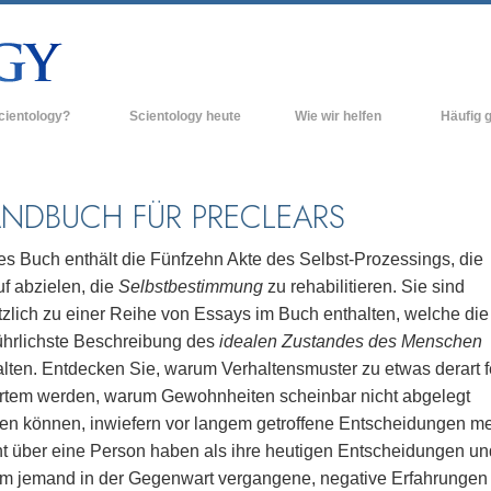
cientology?
Scientology heute
Wie wir helfen
Häufig g
n und Praxis
Scientology Kirchen
Hintergrun
grundlegend
Bekenntnisse und Kodizes
Neue Scientology Kirchen
NDBUCH FÜR PRECLEARS
Innerhalb e
ogen über Scientology
Fortgeschrittene Organisationen
Die Organis
es Buch enthält die Fünfzehn Akte des Selbst-Prozessings, die
Flag Land Base
f abzielen, die
Selbstbestimmung
zu rehabilitieren. Sie sind
inen Scientologen kennen
tzlich zu einer Reihe von Essays im Buch enthalten, welche die
Freewinds
ner Scientology Kirche
ührlichste Beschreibung des
idealen Zustandes des Menschen
Scientology für die Welt
alten. Entdecken Sie, warum Verhaltensmuster zu etwas derart f
nzipien der Scientology
ertem werden, warum Gewohnheiten scheinbar nicht abgelegt
David Miscavige - Das kirchliche
ng in die Dianetik
Oberhaupt der Scientology
en können, inwiefern vor langem getroffene Entscheidungen m
t über eine Person haben als ihre heutigen Entscheidungen un
ss – Was ist Größe?
m jemand in der Gegenwart vergangene, negative Erfahrungen