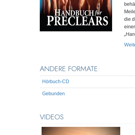
behäl
Meil
die 
eine
„Han
Weit
ANDERE FORMATE:
Hörbuch-CD
Gebunden
VIDEOS