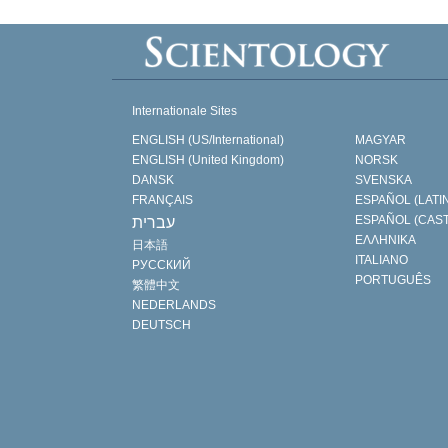
Internationale Sites
ENGLISH (US/International)
MAGYAR
ENGLISH (United Kingdom)
NORSK
DANSK
SVENSKA
FRANÇAIS
ESPAÑOL (LATI
ESPAÑOL (CAS
עברית
ΕΛΛΗΝΙΚA
日本語
ITALIANO
РУССКИЙ
PORTUGUÊS
繁體中文
NEDERLANDS
DEUTSCH