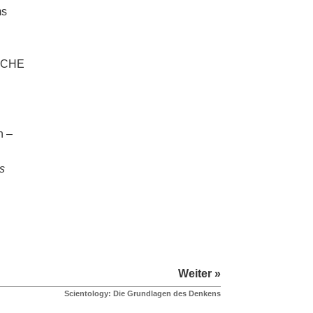
ms
SACHE
n –
s
Weiter »
Scientology: Die Grundlagen des Denkens