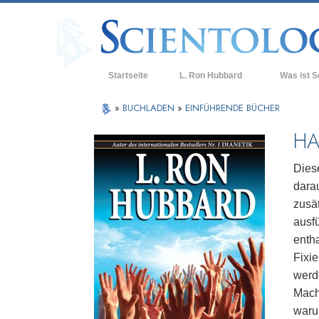
Startseite
L. Ron Hubbard
Was ist S
Anschauunge
»
BUCHLADEN
»
EINFÜHRENDE BÜCHER
Scientology 
HA
Was Scientol
sagen
Dies
darau
Lernen Sie e
zusä
Innerhalb ei
ausf
enth
Die Grundpri
Fixi
Eine Einführu
werd
Mach
Liebe und Ha
waru