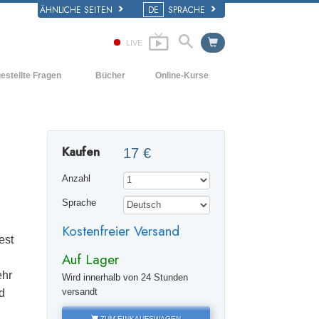
ÄHNLICHE SEITEN
DE
SPRACHE
LIVE
estellte Fragen
Bücher
Online-Kurse
d und
Wie man Konflikte löst
Einführende Bücher
e Prinzipien
Die Dynamiken des Daseins
Hörbücher
iner Scientology Kirche
Kaufen
17 €
Die Bestandteile des Verstehens
Einführungsvorträge
ation der Scientology
Anzahl
Lösungen für eine gefährliche Umwelt
Filme
Sprache
Beistände für Krankheiten und
Verletzungen
Kostenfreier Versand
est
Integrität und Ehrlichkeit
Auf Lager
Die Ehe
ehr
Wird innerhalb von 24 Stunden
versandt
d
Die emotionelle Tonskala
ZUM EINKAUFSWAGEN