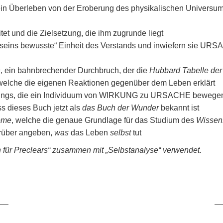
in Überleben von der Eroberung des physikalischen Universu
itet und die Zielsetzung, die ihm zugrunde liegt
seins bewusste“ Einheit des Verstands und inwiefern sie UR
n
, ein bahnbrechender Durchbruch, der die
Hubbard Tabelle der
welche die eigenen Reaktionen gegenüber dem Leben erklärt
sings, die ein Individuum von WIRKUNG zu URSACHE bewege
ss dieses Buch jetzt als
das Buch der Wunder
bekannt ist
iome
, welche die genaue Grundlage für das Studium des
Wissen
rüber angeben,
was
das Leben
selbst
tut
für Preclears“ zusammen mit „Selbstanalyse“ verwendet.