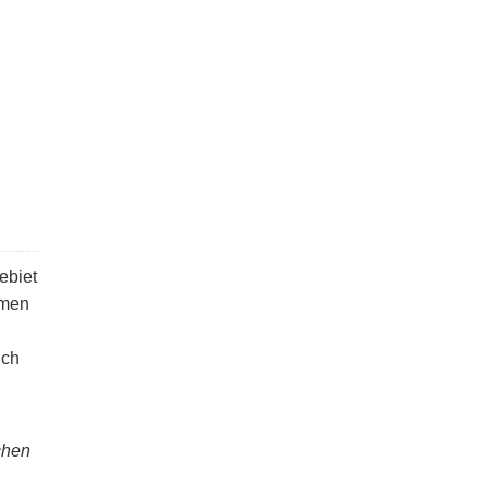
ebiet
omen
ich
chen