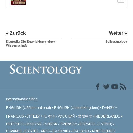
« Zurück
Weiter »
Dianetik: Die Entwicklung einer
Selbstanalyse
Wissenschaft
Internationale Sites
ENGLISH (US/International)
ENGLISH (United Kingdom)
DANSK
עברית
FRANÇAIS
日本語
РУССКИЙ
繁體中文
NEDERLANDS
DEUTSCH
MAGYAR
NORSK
SVENSKA
ESPAÑOL (LATINO)
ESPAÑOL (CASTELLANO)
ΕΛΛΗΝΙΚA
ITALIANO
PORTUGUÊS