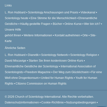
Links
L. Ron Hubbard
Scientology Anschauungen und Praxis
Videokanal
Scientology heute
Eine Stimme für die Menschlichkeit
Ehrenamtliche
Geistliche
Häufig gestellte Fragen
Bücher
Online-Kurse
Wer bin ich?
Unsere Hilfe
gehört Ihnen
Weitere Informationen
Kontakt aufnehmen
Orte
Site-
Karte
Ähnliche Seiten
L. Ron Hubbard
Dianetik
Scientology Network
Scientology Religion
David Miscavige
Starten Sie Ihren kostenlosen Online-Kurs
Ehrenamtliche Geistliche der Scientology
International Association of
Scientologists
Freedom Magazine
Der Weg zum Glücklichsein
Für eine
Welt ohne Drogenkonsum
United for Human Rights
Youth for Human
Rights
Citizens Commission on Human Rights
© 2026
Church of Scientology International.
Alle Rechte vorbehalten.
Datenschutzinformationen
•
Cookie-Richtlinie
•
Nutzungsbedingungen
•