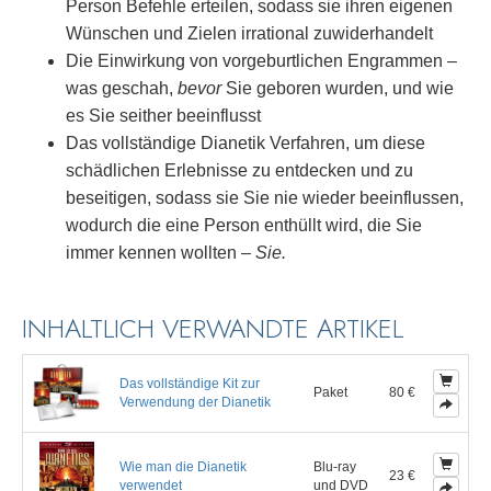
Person Befehle erteilen, sodass sie ihren eigenen
Wünschen und Zielen irrational zuwiderhandelt
Die Einwirkung von vorgeburtlichen Engrammen –
was geschah,
bevor
Sie geboren wurden, und wie
es Sie seither beeinflusst
Das vollständige Dianetik Verfahren, um diese
schädlichen Erlebnisse zu entdecken und zu
beseitigen, sodass sie Sie nie wieder beeinflussen,
wodurch die eine Person enthüllt wird, die Sie
immer kennen wollten –
Sie.
INHALTLICH VERWANDTE ARTIKEL
Das vollständige Kit zur
Paket
80 €
Verwendung der Dianetik
Wie man die Dianetik
Blu-ray
23 €
verwendet
und DVD