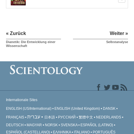
« Zurück
Weiter »
Dianetik: Die Entwicklung einer
Selbstanalyse
Wissenschaft
Internationale Sites
ENGLISH (US/International)
ENGLISH (United Kingdom)
DANSK
עברית
FRANÇAIS
日本語
РУССКИЙ
繁體中文
NEDERLANDS
DEUTSCH
MAGYAR
NORSK
SVENSKA
ESPAÑOL (LATINO)
ESPAÑOL (CASTELLANO)
ΕΛΛΗΝΙΚA
ITALIANO
PORTUGUÊS