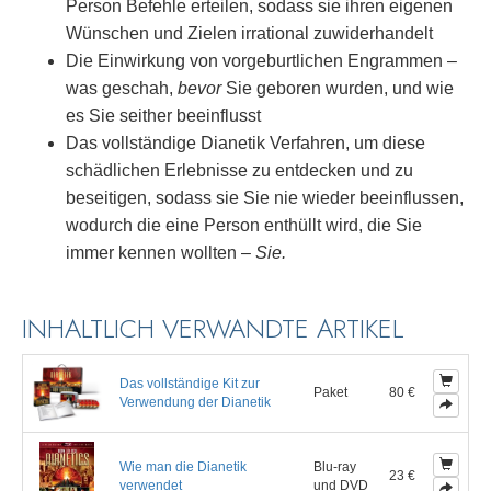
Person Befehle erteilen, sodass sie ihren eigenen
Wünschen und Zielen irrational zuwiderhandelt
Die Einwirkung von vorgeburtlichen Engrammen –
was geschah,
bevor
Sie geboren wurden, und wie
es Sie seither beeinflusst
Das vollständige Dianetik Verfahren, um diese
schädlichen Erlebnisse zu entdecken und zu
beseitigen, sodass sie Sie nie wieder beeinflussen,
wodurch die eine Person enthüllt wird, die Sie
immer kennen wollten –
Sie.
INHALTLICH VERWANDTE ARTIKEL
Das vollständige Kit zur
Paket
80 €
Verwendung der Dianetik
Wie man die Dianetik
Blu-ray
23 €
verwendet
und DVD