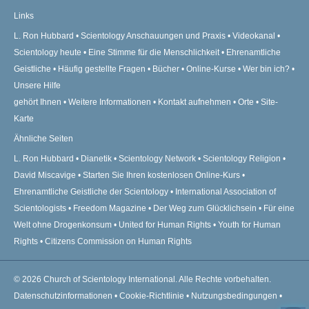
Links
L. Ron Hubbard
Scientology Anschauungen und Praxis
Videokanal
Scientology heute
Eine Stimme für die Menschlichkeit
Ehrenamtliche
Geistliche
Häufig gestellte Fragen
Bücher
Online-Kurse
Wer bin ich?
Unsere Hilfe
gehört Ihnen
Weitere Informationen
Kontakt aufnehmen
Orte
Site-
Karte
Ähnliche Seiten
L. Ron Hubbard
Dianetik
Scientology Network
Scientology Religion
David Miscavige
Starten Sie Ihren kostenlosen Online-Kurs
Ehrenamtliche Geistliche der Scientology
International Association of
Scientologists
Freedom Magazine
Der Weg zum Glücklichsein
Für eine
Welt ohne Drogenkonsum
United for Human Rights
Youth for Human
Rights
Citizens Commission on Human Rights
© 2026
Church of Scientology International.
Alle Rechte vorbehalten.
Datenschutzinformationen
•
Cookie-Richtlinie
•
Nutzungsbedingungen
•