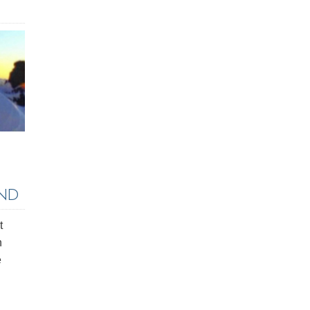
AND
t
h
e