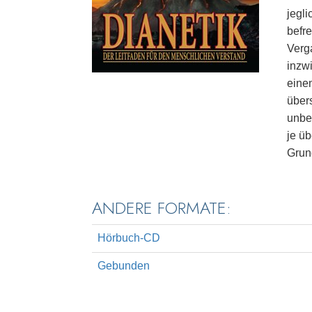
jegli
befr
Verg
inzwi
eine
über
unbe
je ü
Grun
ANDERE FORMATE:
Hörbuch-CD
Gebunden