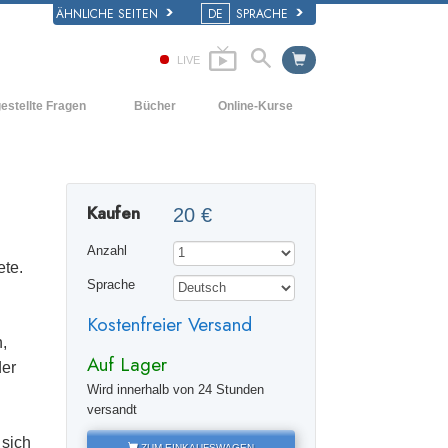
ÄHNLICHE SEITEN
DE
SPRACHE
LIVE
estellte Fragen
Bücher
Online-Kurse
d und
Wie man Konflikte löst
Einführende Bücher
e Prinzipien
Die Dynamiken des Daseins
Hörbücher
iner Scientology Kirche
Kaufen
20 €
Die Bestandteile des Verstehens
Einführungsvorträge
ation der Scientology
Anzahl
Lösungen für eine gefährliche Umwelt
Filme
ete.
Sprache
Beistände für Krankheiten und
Verletzungen
Kostenfreier Versand
,
Integrität und Ehrlichkeit
Auf Lager
der
Die Ehe
Wird innerhalb von 24 Stunden
versandt
Die emotionelle Tonskala
 sich
ZUM EINKAUFSWAGEN