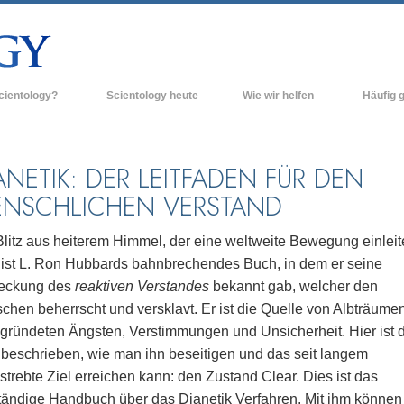
cientology?
Scientology heute
Wie wir helfen
Häufig g
n und Praxis
Scientology Kirchen
Hintergrun
grundlegend
Bekenntnisse und Kodizes
Neue Scientology Kirchen
ANETIK: DER LEITFADEN FÜR DEN
Innerhalb e
NSCHLICHEN VERSTAND
ogen über Scientology
Fortgeschrittene Organisationen
Die Organis
Flag Land Base
Blitz aus heiterem Himmel, der eine weltweite Bewegung einleit
inen Scientologen kennen
 ist L. Ron Hubbards bahnbrechendes Buch, in dem er seine
Freewinds
ner Scientology Kirche
eckung des
reaktiven Verstandes
bekannt gab, welcher den
Scientology für die Welt
chen beherrscht und versklavt. Er ist die Quelle von Albträumen
nzipien der Scientology
gründeten Ängsten, Verstimmungen und Unsicherheit. Hier ist 
David Miscavige - Das kirchliche
ng in die Dianetik
Oberhaupt der Scientology
beschrieben, wie man ihn beseitigen und das seit langem
trebte Ziel erreichen kann: den Zustand Clear. Dies ist das
ss – Was ist Größe?
ständige Handbuch über das Dianetik Verfahren. Mit ihm können