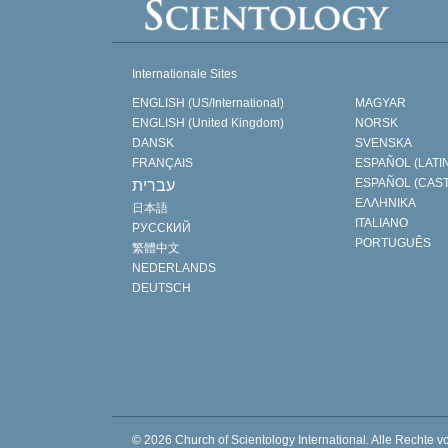
Internationale Sites
ENGLISH (US/International)
MAGYAR
ENGLISH (United Kingdom)
NORSK
DANSK
SVENSKA
FRANÇAIS
ESPAÑOL (LATI
ESPAÑOL (CAS
עברית
ΕΛΛΗΝΙΚA
日本語
ITALIANO
РУССКИЙ
PORTUGUÊS
繁體中文
NEDERLANDS
DEUTSCH
© 2026
Church of Scientology International.
Alle Rechte v