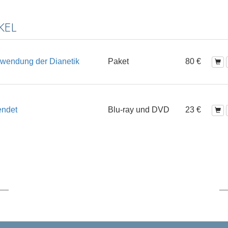
KEL
erwendung der Dianetik
Paket
80 €
endet
Blu-ray und DVD
23 €