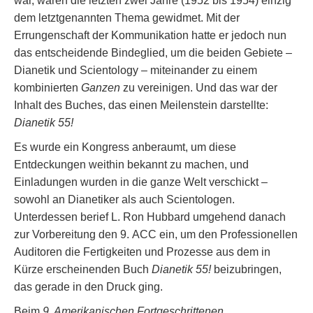
war, waren die letzten zwei Jahre (1952 bis 1954) einzig
dem letztgenannten Thema gewidmet. Mit der
Errungenschaft der Kommunikation hatte er jedoch nun
das entscheidende Bindeglied, um die beiden Gebiete –
Dianetik und Scientology – miteinander zu einem
kombinierten
Ganzen
zu vereinigen. Und das war der
Inhalt des Buches, das einen Meilenstein darstellte:
Dianetik 55!
Es wurde ein Kongress anberaumt, um diese
Entdeckungen weithin bekannt zu machen, und
Einladungen wurden in die ganze Welt verschickt –
sowohl an Dianetiker als auch Scientologen.
Unterdessen berief L. Ron Hubbard umgehend danach
zur Vorbereitung den 9. ACC ein, um den Professionellen
Auditoren die Fertigkeiten und Prozesse aus dem in
Kürze erscheinenden Buch
Dianetik 55!
beizubringen,
das gerade in den Druck ging.
Beim
9. Amerikanischen Fortgeschrittenen