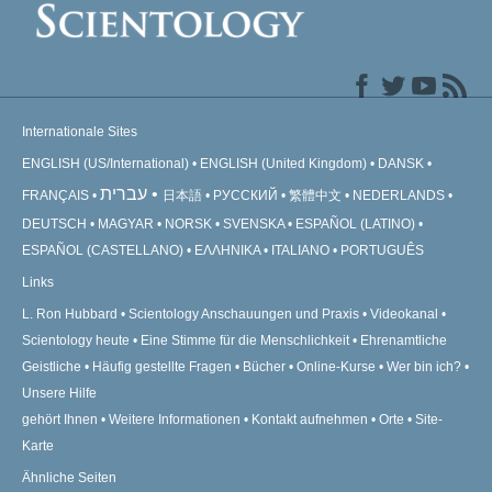
Internationale Sites
ENGLISH (US/International)
ENGLISH (United Kingdom)
DANSK
עברית
FRANÇAIS
日本語
РУССКИЙ
繁體中文
NEDERLANDS
DEUTSCH
MAGYAR
NORSK
SVENSKA
ESPAÑOL (LATINO)
ESPAÑOL (CASTELLANO)
ΕΛΛΗΝΙΚA
ITALIANO
PORTUGUÊS
Links
L. Ron Hubbard
Scientology Anschauungen und Praxis
Videokanal
Scientology heute
Eine Stimme für die Menschlichkeit
Ehrenamtliche
Geistliche
Häufig gestellte Fragen
Bücher
Online-Kurse
Wer bin ich?
Unsere Hilfe
gehört Ihnen
Weitere Informationen
Kontakt aufnehmen
Orte
Site-
Karte
Ähnliche Seiten