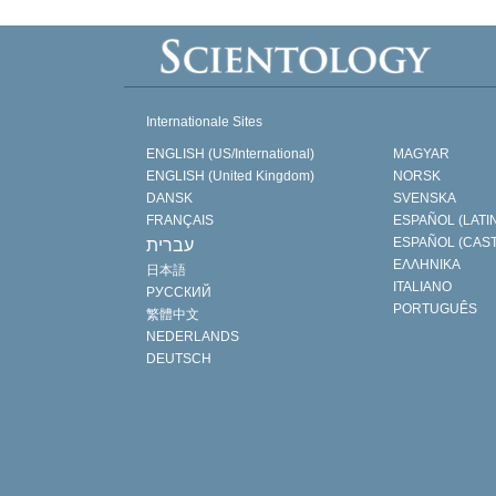
Internationale Sites
ENGLISH (US/International)
MAGYAR
ENGLISH (United Kingdom)
NORSK
DANSK
SVENSKA
FRANÇAIS
ESPAÑOL (LATI
ESPAÑOL (CAS
עברית
ΕΛΛΗΝΙΚA
日本語
ITALIANO
РУССКИЙ
PORTUGUÊS
繁體中文
NEDERLANDS
DEUTSCH