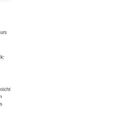
Kurs
k:
 nicht
n
as