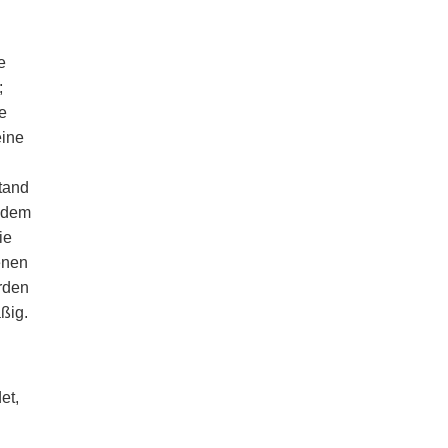
e
;
e
eine
tand
h dem
ie
enen
rden
ßig.
et,