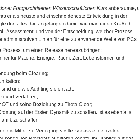
doner Fortgeschrittenen Wissenschaftlichen Kurs
anberaumte, 
as er als neuste und einschneidendste Entwicklung in der
te dort alles dar, angefangen damit, wie man einen Ko-Audit
d Fall-Assessment, und von der Entscheidung, welcher Prozess
der administrativen Linien für eine zu erwartende Welle von PCs.
e Prozess, um einen Release hervorzubringen;
ner für Materie, Energie, Raum, Zeit, Lebensformen und
endung beim Clearing;
nikation;
sind und wie Auditing sie entlädt;
ion und Verfahren;
ür OT und seine Beziehung zu Theta-Clear;
dnung auf der Ersten Dynamik zu schaffen, ist es ebenfalls
namik zu schaffen.
d die Mittel zur Verfügung stellte, sodass ein einzelner
ausende von Preclears auditieren konnte. Im Hinblick auf das