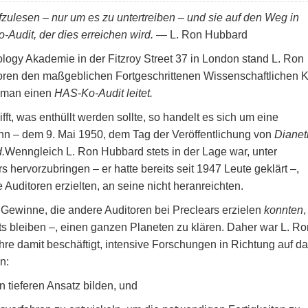
ufzulesen – nur um es zu untertreiben – und sie auf den Weg in
-Audit, der dies erreichen wird.
— L. Ron Hubbard
ology Akademie in der Fitzroy Street 37 in London stand L. Ron
itoren den maßgeblichen Fortgeschrittenen Wissenschaftlichen 
e man einen
HAS-Ko-Audit leitet.
ft, was enthüllt werden sollte, so handelt es sich um eine
nn – dem 9. Mai 1950, dem Tag der Veröffentlichung von
Dianeti
.
Wenngleich L. Ron Hubbard stets in der Lage war, unter
ervorzubringen – er hatte bereits seit 1947 Leute geklärt –,
 Auditoren erzielten, an seine nicht heranreichten.
 Gewinne, die andere Auditoren bei Preclears erzielen
konnten
,
ets bleiben –, einen ganzen Planeten zu klären. Daher war L. Ro
 damit beschäftigt, intensive Forschungen in Richtung auf d
n:
n tieferen Ansatz bilden, und