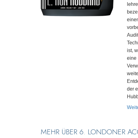
lehr
beze
eine
vorbe
Audi
Tech
ist, 
eine
Verw
weit
Entd
der 
Hubb
Weit
MEHR ÜBER 6. LONDONER AC