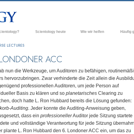
cientology?
Scientology heute
Wie wir helfen
Häufig g
n und Praxis
Scientology Kirchen
Hintergrun
RSE LECTURES
grundlegend
Bekenntnisse und Kodizes
Neue Scientology Kirchen
 LONDONER ACC
Innerhalb e
ogen über Scientology
Fortgeschrittene Organisationen
Die Organis
ab nun die Werkzeuge, um Auditoren zu befähigen, routinemäß
Flag Land Base
s hervorzubringen. Zwar verhinderte die Zeit allein die Ausbild
inen Scientologen kennen
genügend professionellen Auditoren, um jede Person auf
Freewinds
ner Scientology Kirche
idueller Basis zu klären und so
planetarisches
Clearing zu
Scientology für die Welt
ichen, doch hatte L. Ron Hubbard bereits die Lösung gefunden:
nzipien der Scientology
korb-Auditing
. Jeder konnte die Auditing-Anweisung geben,
David Miscavige - Das kirchliche
ng in die Dianetik
Oberhaupt der Scientology
usgesetzt, dass ein
professioneller
Auditor jede Sitzung startete
dete und vollständige Verantwortung für jede Sitzung übernahm
ss – Was ist Größe?
r plante L. Ron Hubbard den 6. Londoner ACC ein, um das zu