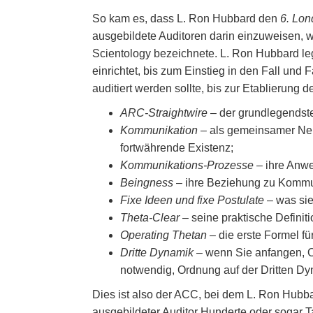
So kam es, dass L. Ron Hubbard den
6. Lon
ausgebildete Auditoren darin einzuweisen, w
Scientology bezeichnete. L. Ron Hubbard leg
einrichtet, bis zum Einstieg in den Fall un
auditiert werden sollte, bis zur Etablierung 
ARC-Straightwire
– der grundlegendst
Kommunikation
– als gemeinsamer Nen
fortwährende Existenz;
Kommunikations-Prozesse
– ihre Anw
Beingness
– ihre Beziehung zu Kommu
Fixe Ideen und fixe Postulate
– was sie 
Theta-Clear
– seine praktische Definit
Operating Thetan
– die erste Formel f
Dritte Dynamik
– wenn Sie anfangen, Or
notwendig, Ordnung auf der Dritten Dy
Dies ist also der ACC, bei dem L. Ron Hubbar
ausgebildeter Auditor Hunderte oder sogar T