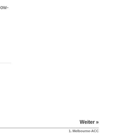
now-
Weiter »
1. Melbourne-ACC