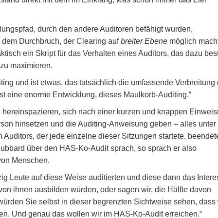
ungspfad, durch den andere Auditoren befähigt wurden,
zu dem Durchbruch, der Clearing auf
breiter Ebene
möglich macht
ktisch ein Skript für das Verhalten eines Auditors, das dazu be
 zu maximieren.
diting und ist etwas, das tatsächlich die umfassende Verbreitung
st eine enorme Entwicklung, dieses Maulkorb-Auditing.“
ße hereinspazieren, sich nach einer kurzen und knappen Einwei
son hinsetzen und die Auditing-Anweisung geben – alles unter
Auditors, der jede einzelne dieser Sitzungen startete, beendet
Hubbard über den HAS-Ko-Audit sprach, so sprach er also
 von Menschen.
 Leute auf diese Weise auditierten und diese dann das Intere
von ihnen ausbilden würden, oder sagen wir, die Hälfte davon
 würden Sie selbst in dieser begrenzten Sichtweise sehen, dass 
ten. Und genau das wollen wir im HAS-Ko-Audit erreichen.“