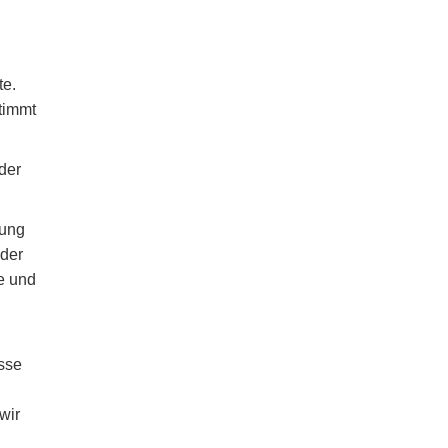
e.
stimmt
 der
sung
 der
e und
sse
wir