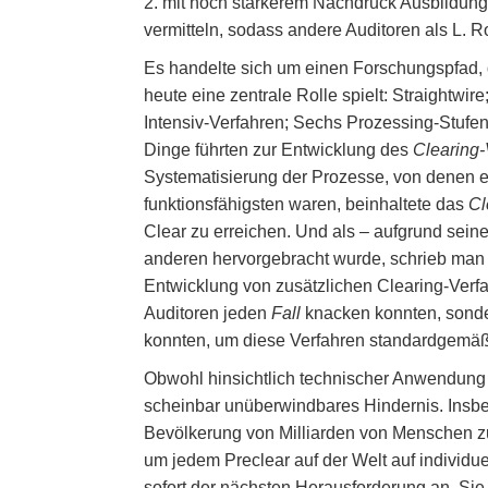
2. mit noch stärkerem Nachdruck Ausbildung
vermitteln, sodass andere Auditoren als L.
Es handelte sich um einen Forschungspfad, d
heute eine zentrale Rolle spielt: Straight
Intensiv-Verfahren; Sechs Prozessing-Stufen
Dinge führten zur Entwicklung des
Clearing-
Systematisierung der Prozesse, von denen er
funktionsfähigsten waren, beinhaltete das
Cl
Clear zu erreichen. Und als – aufgrund sei
anderen hervorgebracht wurde, schrieb man
Entwicklung von zusätzlichen Clearing-Verfa
Auditoren jeden
Fall
knacken konnten, sonde
konnten, um diese Verfahren standardgemäß
Obwohl hinsichtlich technischer Anwendung 
scheinbar unüberwindbares Hindernis. Insbes
Bevölkerung von Milliarden von Menschen zu
um jedem Preclear auf der Welt auf individu
sofort der nächsten Herausforderung an. Sie