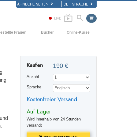
ÄHNLICHE SEITEN
DE
SPRACHE
LIVE
estellte Fragen
Bücher
Online-Kurse
d und
Wie man Konflikte löst
Einführende Bücher
e Prinzipien
Die Dynamiken des Daseins
Hörbücher
iner Scientology Kirche
Kaufen
190 €
Die Bestandteile des Verstehens
Einführungsvorträge
ation der Scientology
ig
Anzahl
Lösungen für eine gefährliche Umwelt
Filme
ung
Sprache
Beistände für Krankheiten und
Verletzungen
Kostenfreier Versand
Integrität und Ehrlichkeit
Auf Lager
Die Ehe
 und
Wird innerhalb von 24 Stunden
versandt
.
Die emotionelle Tonskala
ZUM EINKAUFSWAGEN