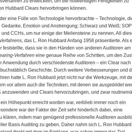
sverfahren zu entwickeln, um die notwendigen Fertigkeiten zu
 Ron Hubbard Clears hervorbringen können.
er eine Fülle von Technologie hervorbrachte – Technologie, di
wire; Gedanke, Emotion und Anstrengung; Schwarz und Weiß; SOP
 und CCHs, um nur einige der Meilensteine zu nennen. All dies
Verfahrens
, das L. Ron Hubbard Anfang 1958 präsentierte. Als 
 feststellte, dass sie in den Händen von anderen Auditoren am
earing-Verfahren
eine genaue Reihe von Schritten, um den Zus
ner Anwendung durch verschiedenste Auditoren – ein Clear nac
 buchstäblich Geschichte. Durch weitere Verbesserungen und d
hren hatte L. Ron Hubbard jetzt nicht nur die Werkzeuge, mit d
rn vor allem auch die Techniken, mit denen sie
ausgebildet
we
 anzuwenden und Clears hervorzubringen, und zwar routinemä
ein Höhepunkt erreicht worden war, verblieb immer noch ein
ondere war der Faktor der Zeit sehr hinderlich dabei, eine
 klären, indem man genügend professionelle Auditoren ausbild
eller Basis Auditing zu geben. Daher nahm sich L. Ron Hubbard
 stand direkt mit dem im Einklang, was schon immer das Ziel