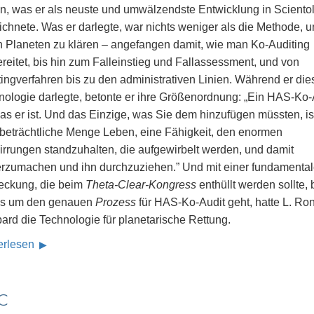
en, was er als neuste und umwälzendste Entwicklung in Sciento
ichnete. Was er darlegte, war nichts weniger als die Methode, 
n Planeten zu klären – angefangen damit, wie man Ko-Auditing
reitet, bis hin zum Falleinstieg und Fallassessment, und von
tingverfahren bis zu den administrativen Linien. Während er die
nologie darlegte, betonte er ihre Größenordnung: „Ein HAS-Ko-
was er ist. Und das Einzige, was Sie dem hinzufügen müssten, is
 beträchtliche Menge Leben, eine Fähigkeit, den enormen
irrungen standzuhalten, die aufgewirbelt werden, und damit
erzumachen und ihn durchzuziehen.” Und mit einer fundamenta
eckung, die beim
Theta-Clear-Kongress
enthüllt werden sollte, 
es um den genauen
Prozess
für HAS-Ko-Audit geht, hatte L. Ro
ard die Technologie für planetarische Rettung.
erlesen
C