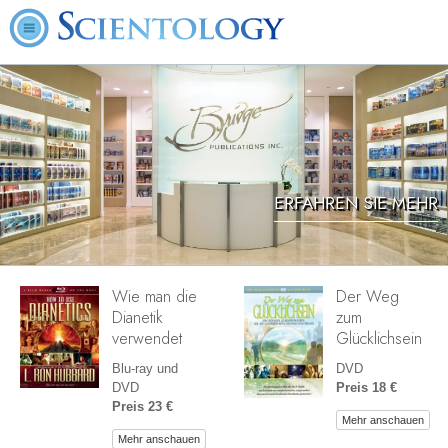
ERFAHREN SIE MEHR
Wie man die
Der Weg
Dianetik
zum
verwendet
Glücklichsein
Blu-ray und
DVD
DVD
Preis 18 €
Preis 23 €
Mehr anschauen
Mehr anschauen