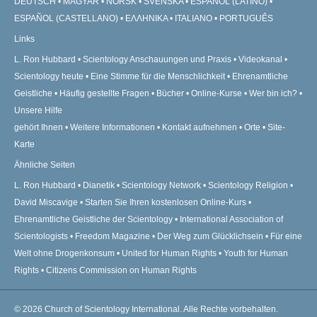
DEUTSCH
MAGYAR
NORSK
SVENSKA
ESPAÑOL (LATINO)
ESPAÑOL (CASTELLANO)
ΕΛΛΗΝΙΚA
ITALIANO
PORTUGUÊS
Links
L. Ron Hubbard
Scientology Anschauungen und Praxis
Videokanal
Scientology heute
Eine Stimme für die Menschlichkeit
Ehrenamtliche
Geistliche
Häufig gestellte Fragen
Bücher
Online-Kurse
Wer bin ich?
Unsere Hilfe
gehört Ihnen
Weitere Informationen
Kontakt aufnehmen
Orte
Site-
Karte
Ähnliche Seiten
L. Ron Hubbard
Dianetik
Scientology Network
Scientology Religion
David Miscavige
Starten Sie Ihren kostenlosen Online-Kurs
Ehrenamtliche Geistliche der Scientology
International Association of
Scientologists
Freedom Magazine
Der Weg zum Glücklichsein
Für eine
Welt ohne Drogenkonsum
United for Human Rights
Youth for Human
Rights
Citizens Commission on Human Rights
© 2026
Church of Scientology International.
Alle Rechte vorbehalten.