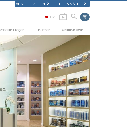
ÄHNLICHE SEITEN
DE
SPRACHE
LIVE
estellte Fragen
Bücher
Online-Kurse
d und
Wie man Konflikte löst
Einführende Bücher
e Prinzipien
Die Dynamiken des Daseins
Hörbücher
iner Scientology Kirche
Die Bestandteile des Verstehens
Einführungsvorträge
ation der Scientology
Lösungen für eine gefährliche Umwelt
Filme
Beistände für Krankheiten und
Verletzungen
Integrität und Ehrlichkeit
Die Ehe
Die emotionelle Tonskala