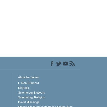
Ähnliche Seiten
L. Ron Hubbard
Dianetik
Scientology Network
Scientology Religion
David Miscavige
Starten Sie Ihren kostenlosen Online-Kurs