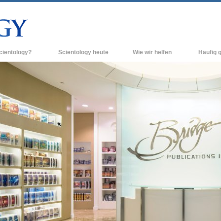
cientology?
Scientology heute
Wie wir helfen
Häufig g
n und Praxis
Scientology Kirchen
Hintergrun
grundlegend
Bekenntnisse und Kodizes
Neue Scientology Kirchen
Innerhalb e
ogen über Scientology
Fortgeschrittene Organisationen
Die Organis
Flag Land Base
inen Scientologen kennen
Freewinds
ner Scientology Kirche
Scientology für die Welt
nzipien der Scientology
David Miscavige - Das kirchliche
ng in die Dianetik
Oberhaupt der Scientology
ss – Was ist Größe?