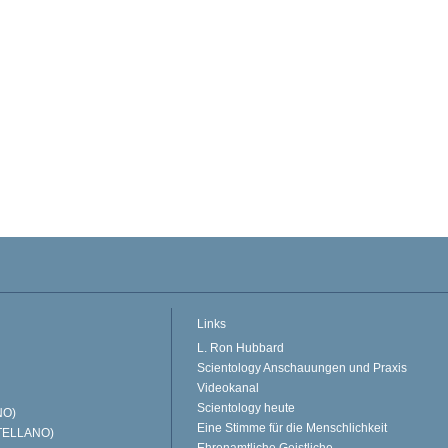
Links
L. Ron Hubbard
Scientology Anschauungen und Praxis
Videokanal
Scientology heute
NO)
Eine Stimme für die Menschlichkeit
TELLANO)
Ehrenamtliche Geistliche