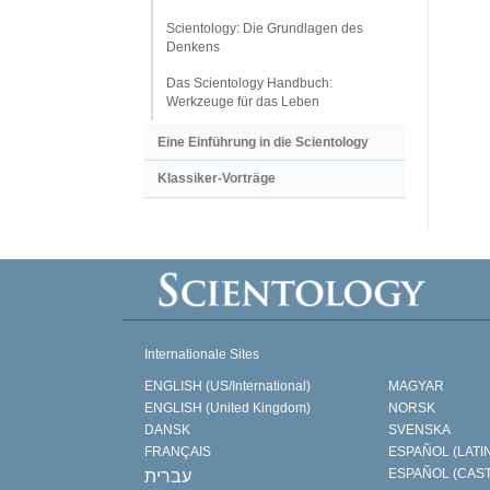
Scientology: Die Grundlagen des
Denkens
Das Scientology Handbuch:
Werkzeuge für das Leben
Eine Einführung in die Scientology
Klassiker-Vorträge
Internationale Sites
ENGLISH (US/International)
MAGYAR
ENGLISH (United Kingdom)
NORSK
DANSK
SVENSKA
FRANÇAIS
ESPAÑOL (LATI
ESPAÑOL (CAS
עברית