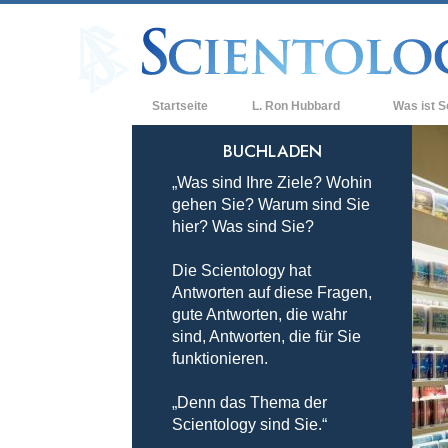
Startseite
L. Ron Hubbard
Was ist S
Anschauunge
BUCHLADEN
„Was sind Ihre Ziele? Wohin
Scientology 
gehen Sie? Warum sind Sie
Was Scientol
hier? Was sind Sie?
sagen
Die Scientology hat
Lernen Sie e
Antworten auf diese Fragen,
Innerhalb ei
gute Antworten, die wahr
sind, Antworten, die für Sie
Die Grundpri
funktionieren.
Eine Einführu
„Denn das Thema der
Scientology sind Sie.“
Liebe und Ha