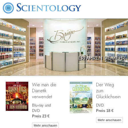
ERFAHREN SIE MEHR
Wie man die
Der Weg
Dianetik
zum
verwendet
Glücklichsein
Blu-ray und
DVD
DVD
Preis 18 €
Preis 23 €
Mehr anschauen
Mehr anschauen