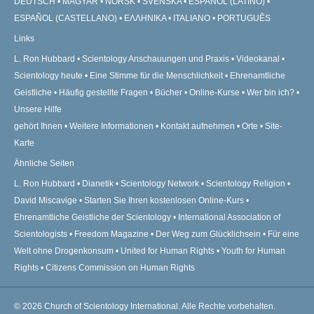
DEUTSCH
MAGYAR
NORSK
SVENSKA
ESPAÑOL (LATINO)
ESPAÑOL (CASTELLANO)
ΕΛΛΗΝΙΚA
ITALIANO
PORTUGUÊS
Links
L. Ron Hubbard
Scientology Anschauungen und Praxis
Videokanal
Scientology heute
Eine Stimme für die Menschlichkeit
Ehrenamtliche
Geistliche
Häufig gestellte Fragen
Bücher
Online-Kurse
Wer bin ich?
Unsere Hilfe
gehört Ihnen
Weitere Informationen
Kontakt aufnehmen
Orte
Site-
Karte
Ähnliche Seiten
L. Ron Hubbard
Dianetik
Scientology Network
Scientology Religion
David Miscavige
Starten Sie Ihren kostenlosen Online-Kurs
Ehrenamtliche Geistliche der Scientology
International Association of
Scientologists
Freedom Magazine
Der Weg zum Glücklichsein
Für eine
Welt ohne Drogenkonsum
United for Human Rights
Youth for Human
Rights
Citizens Commission on Human Rights
© 2026
Church of Scientology International.
Alle Rechte vorbehalten.